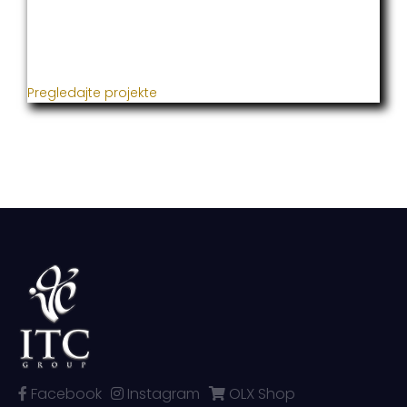
Već godinama naša firma realizuje veliki broj
uspješnih projekata iz oblasti poljoprivrede, građevine,
metaloprerade i svih vrsta instalacija.
Pregledajte projekte
Facebook
Instagram
OLX Shop