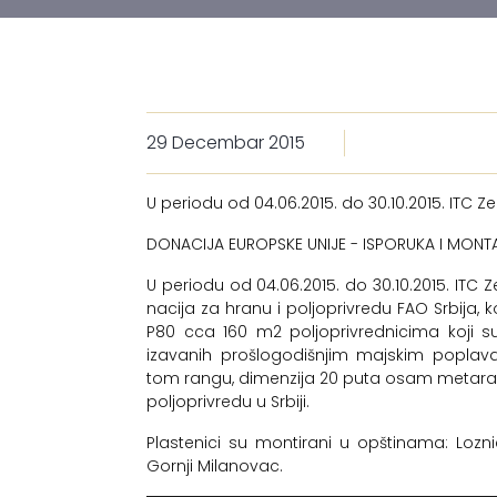
29 Decembar 2015
U periodu od 04.06.2015. do 30.10.2015. ITC Ze
DONACIJA EUROPSKE UNIJE - ISPORUKA I MONTAŽ
U periodu od 04.06.2015. do 30.10.2015. ITC Z
nacija za hranu i poljoprivredu FAO Srbija, k
P80 cca 160 m2 poljoprivrednicima koji s
izavanih prošlogodišnjim majskim poplava
tom rangu, dimenzija 20 puta osam metara“ r
poljoprivredu u Srbiji.
Plastenici su montirani u opštinama: Lozni
Gornji Milanovac.