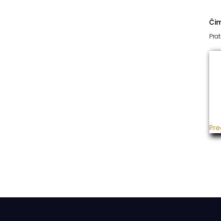
Či
Prat
I
Već
usp
gra
ins
Pre