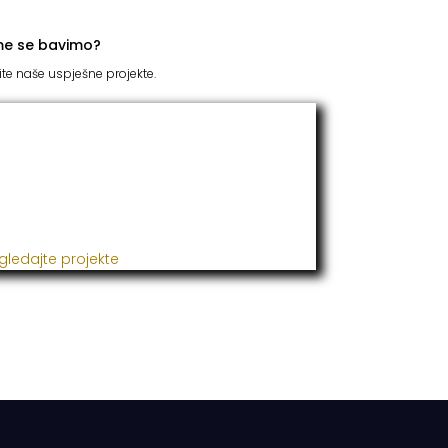
me se bavimo?
ite naše uspješne projekte.
TC Grupacija
 godinama naša firma realizuje veliki broj
ješnih projekata iz oblasti poljoprivrede,
đevine, metaloprerade i svih vrsta
talacija.
gledajte projekte