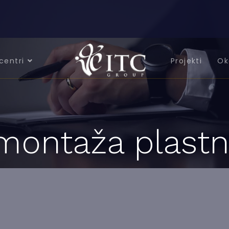
centri
Projekti
Ok
montaža plastni