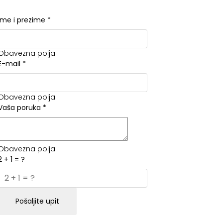
Ime i prezime
*
Obavezna polja.
E-mail
*
Obavezna polja.
Vaša poruka
*
Obavezna polja.
2 + 1 = ?
Pošaljite upit