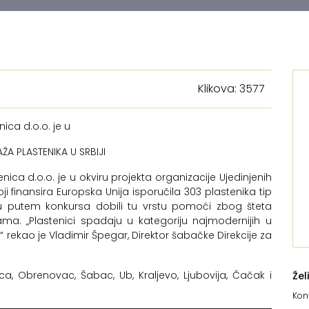
Klikova: 3577
nica d.o.o. je u
A PLASTENIKA U SRBIJI
enica d.o.o. je u okviru projekta organizacije Ujedinjenih
oji finansira Europska Unija isporučila 303 plastenika tip
u putem konkursa dobili tu vrstu pomoći zbog šteta
ma. „Plastenici spadaju u kategoriju najmodernijih u
ekao je Vladimir Špegar, Direktor šabačke Direkcije za
ca, Obrenovac, Šabac, Ub, Kraljevo, Ljubovija, Čačak i
Žel
Kont