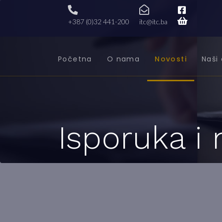
+387 (0)32 441-200
itc@itc.ba
Početna
O nama
Novosti
Naši 
Isporuka i 