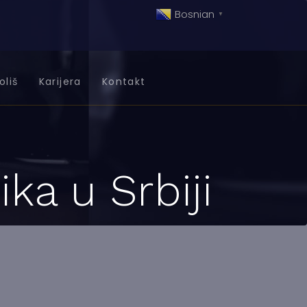
Bosnian
▼
oliš
Karijera
Kontakt
ka u Srbiji