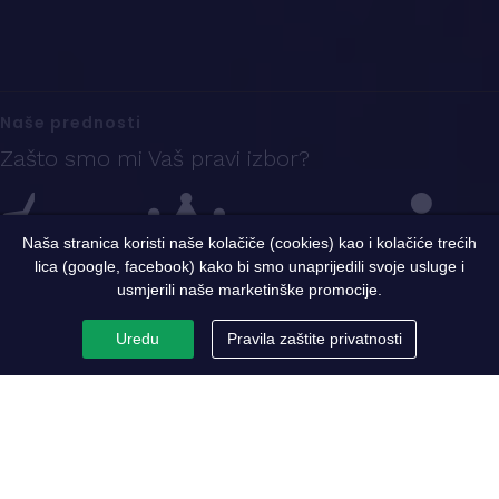
Naše prednosti
Zašto smo mi Vaš pravi izbor?
Naša stranica koristi naše kolačiče (cookies) kao i kolačiće trećih
lica (google, facebook) kako bi smo unaprijedili svoje usluge i
Iskustvo
Sigurnost i kvalitet
Ekspertni tim
usmjerili naše marketinške promocije.
Uredu
Pravila zaštite privatnosti
PC Metaloprerada
Par riječi o nama