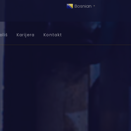
Bosnian
▼
oliš
Karijera
Kontakt