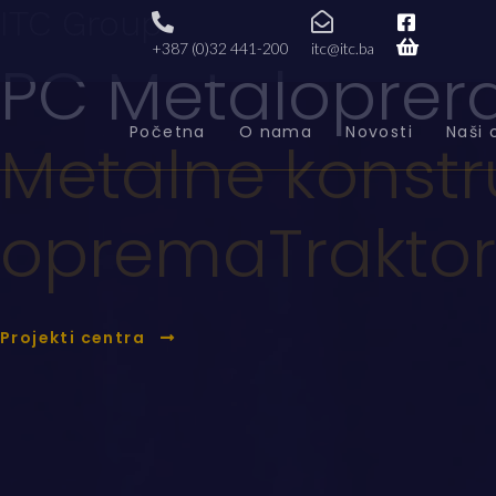
ITC Group
+387 (0)32 441-200
itc@itc.ba
PC Metaloprer
Početna
O nama
Novosti
Naši 
Metalne konstr
oprema
Traktor
Projekti centra