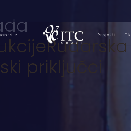
ada
centri
Projekti
Ok
ukcije
Rudarska
ski priključci