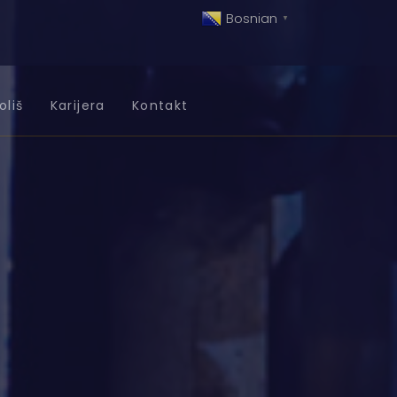
Bosnian
▼
oliš
Karijera
Kontakt