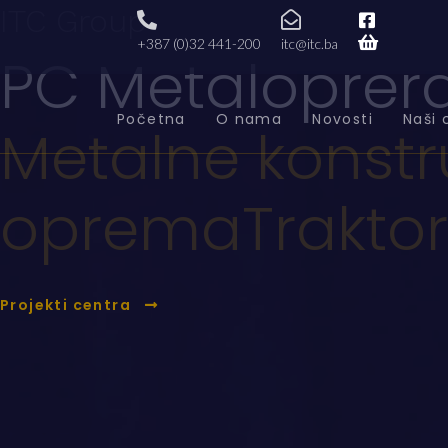
ITC Group
+387 (0)32 441-200
itc@itc.ba
PC Metaloprer
Početna
O nama
Novosti
Naši 
Metalne konstr
oprema
Traktor
Projekti centra