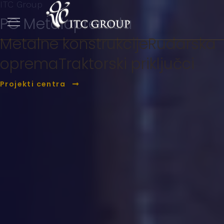
ITC Group
PC Metaloprerada
Metalne konstrukcije
Rudarska
oprema
Traktorski priključci
Projekti centra