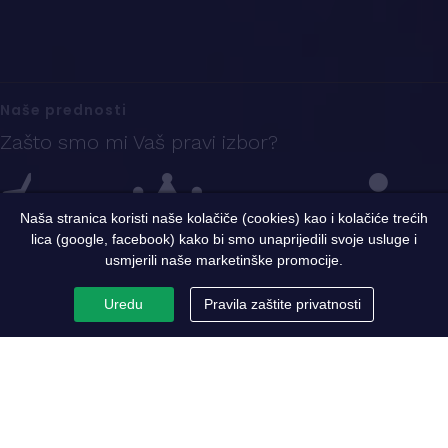
Naše prednosti
Zašto smo mi Vaš pravi izbor?
Naša stranica koristi naše kolačiče (cookies) kao i kolačiće trećih
lica (google, facebook) kako bi smo unaprijedili svoje usluge i
Iskustvo
Sigurnost i kvalitet
Ekspertni tim
usmjerili naše marketinške promocije.
Uredu
Pravila zaštite privatnosti
PC Metaloprerada
Par riječi o nama