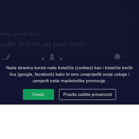
Naše prednosti
Zašto smo mi Vaš pravi izbor?
Naša stranica koristi naše kolačiče (cookies) kao i kolačiće trećih
lica (google, facebook) kako bi smo unaprijedili svoje usluge i
Iskustvo
Sigurnost i kvalitet
Ekspertni tim
usmjerili naše marketinške promocije.
Uredu
Pravila zaštite privatnosti
PC Metaloprerada
Par riječi o nama