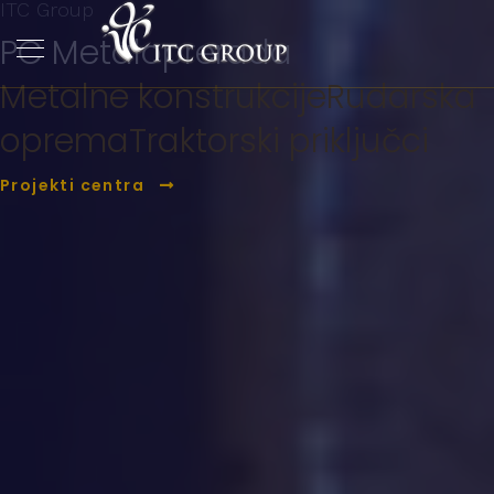
ITC Group
PC Metaloprerada
Metalne konstrukcije
Rudarska
oprema
Traktorski priključci
Projekti centra