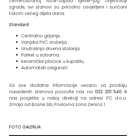
četverostranoj istok-zapad sjever-jug orijentaciji
zgrade, svi stanovi su prirodno osvjetljeni i sunčani
tokom većeg dijela dana.
Standard:
Centralno grijanje;
Vanjska PVC stolarija;
Unutrašnja drvena stolarija;
Parket u sobama;
Keramičke pločice u kupatilu;
Automatski osigurači.
Za sve dodatne informacije vezano za prodaju
navedenih stanova pozovite nas na
032 201 540
ili
nas posjetite u našoj direkciji na adresi ITC d.o.o.
Zmaja od Bosne bb, Poslovna zona Zenica 1.
FOTO GALERIJA