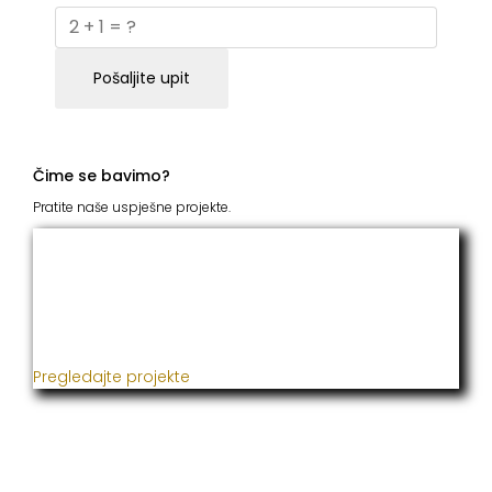
Pošaljite upit
Čime se bavimo?
Pratite naše uspješne projekte.
ITC Grupacija
Već godinama naša firma realizuje veliki broj
uspješnih projekata iz oblasti poljoprivrede, građevine,
metaloprerade i svih vrsta instalacija.
Pregledajte projekte