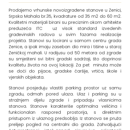
Prodajemo vrhunske novoizgrađene stanove u Zenici,
Srpska Mahala br.35, kvadrature od 35 m2 do 60 m2.
Kvalitetni materijali birani su preciznim okom arhitekte
preduzeća ITC uz visok standard izvedenih
građevinskih radova u svim fazama realizacije
projekta. Stanovi su locirani u samom centru grada
Zenice, a ipak imaju zaseban dio mira i tišine u staroj
Zeničkoj mahali. U radijusu od 50 metara od zgrade
su smješteni svi bitni gradski sadržaji, što doprinosi
kvalitetu života na ovoj lokaciji. Za pet minuta može
se doći do pijace, gradske čaršije, vrtića, škole i
vjerskih objekata.
Stanovi posjeduju vlastiti parking prostor uz samu
zgradu, odmah pored ulaza. Ulaz i parking su u
stražnjem dijelu zgrade i pripadaju vlasnicima
stanova. Stanove karakteriše optimalna veličina i
funkcionalan raspored prostorija, s direktnim
pristupom iz ulaznog predsoblja. Iz stanova se pruža
prelijep pogled na centralni dio grada. Zahvaljujući