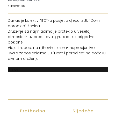
Klikova: 801
Danas je kolektiv “ITC”-a posjetio djecu iz JU "Dom i
porodica” Zenica.
Druženje sa najmlađima je proteklo u veseloj
atmosferi- uz predstavu, igru kao i uz prigodne
poklone.
Vidjeti radost na njihovim licima- neprocjenjivo.
Hvala zaposlenicima JU "Dom i porodica” na dočeku i
divnom druženju.
Error
Prethodna
Sljedeća