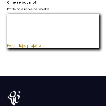
Čime se bavimo?
Pratite naše uspješne projekte.
ITC Grupacija
Već godinama naša firma realizuje veliki broj
uspješnih projekata iz oblasti poljoprivrede, građevine,
metaloprerade i svih vrsta instalacija.
Pregledajte projekte