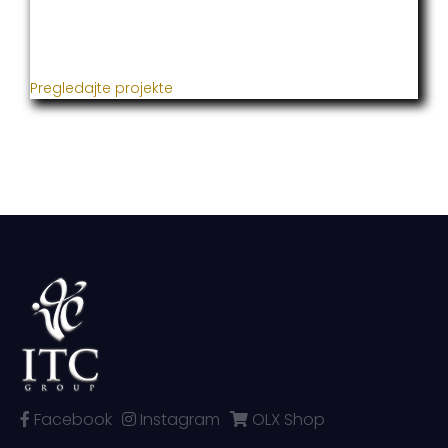
Već godinama naša firma realizuje veliki broj
uspješnih projekata iz oblasti poljoprivrede, građevine,
metaloprerade i svih vrsta instalacija.
Pregledajte projekte
Facebook
Instagram
OLX Shop