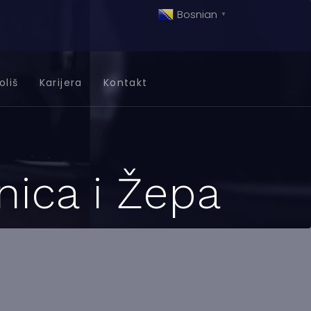
Bosnian
▼
oliš
Karijera
Kontakt
ica i Žepa