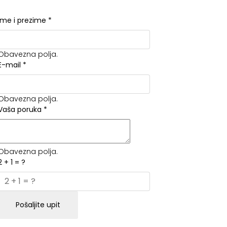
Ime i prezime
*
Obavezna polja.
E-mail
*
Obavezna polja.
Vaša poruka
*
Obavezna polja.
2 + 1 = ?
Pošaljite upit