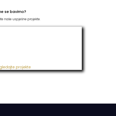
me se bavimo?
ite naše uspješne projekte.
TC Grupacija
 godinama naša firma realizuje veliki broj
ješnih projekata iz oblasti poljoprivrede,
đevine, metaloprerade i svih vrsta
talacija.
gledajte projekte