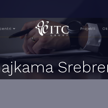
centri
Projekti
Ok
ajkama Srebren