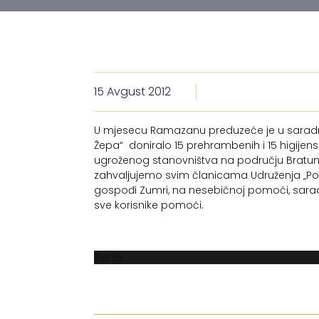
15 Avgust 2012
U mjesecu Ramazanu preduzeće je u saradnji
Žepa“ doniralo 15 prehrambenih i 15 higije
ugroženog stanovništva na području Bratunc
zahvaljujemo svim članicama Udruženja „Po
gospođi Zumri, na nesebičnoj pomoći, sarad
sve korisnike pomoći.
Error