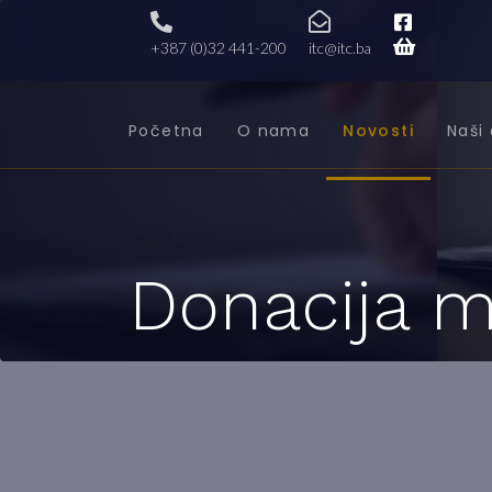
+387 (0)32 441-200
itc@itc.ba
Početna
O nama
Novosti
Naši 
Donacija m