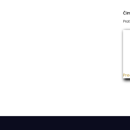
Či
Prat
I
Već
usp
gra
ins
Pre