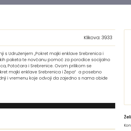
Klikova: 3933
 s Udruženjem „Pokret majki enklave Srebrenica i
nskih paketa te novčanu pomoć za porodice socijalno
a, Potočara i Srebrenice. Ovom prilikom se
kret majki enklave Srebrenica i Žepa“ a posebno
nji i vremenu koje odvoji da zajedno s nama obiđe
Žel
Kont