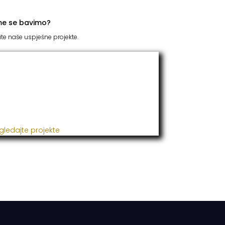
me se bavimo?
ite naše uspješne projekte.
TC Grupacija
 godinama naša firma realizuje veliki broj
ješnih projekata iz oblasti poljoprivrede,
đevine, metaloprerade i svih vrsta
talacija.
gledajte projekte