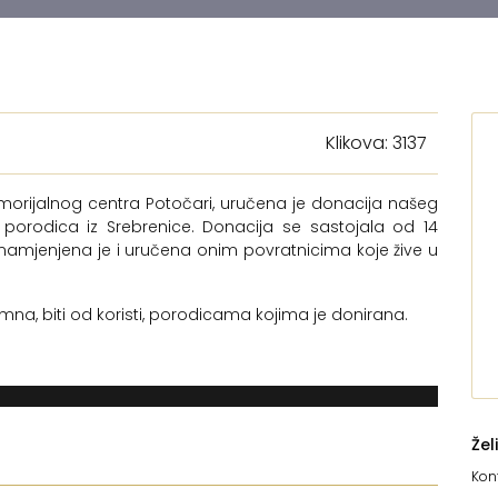
Klikova: 3137
emorijalnog centra Potočari, uručena je donacija našeg
orodica iz Srebrenice. Donacija se sastojala od 14
 namjenjena je i uručena onim povratnicima koje žive u
 biti od koristi, porodicama kojima je donirana.
Žel
Kont