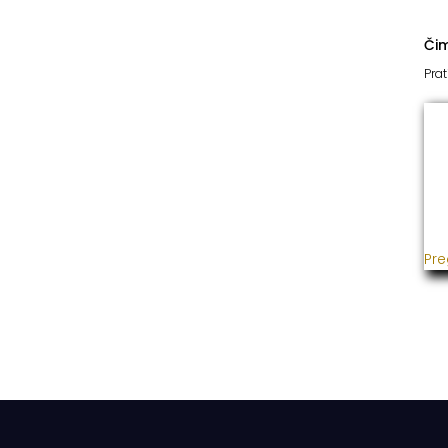
Či
Prat
I
Već
usp
gra
ins
Pre