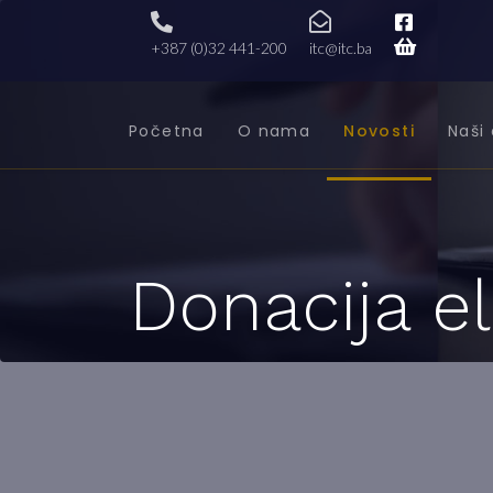
+387 (0)32 441-200
itc@itc.ba
Početna
O nama
Novosti
Naši 
Donacija el