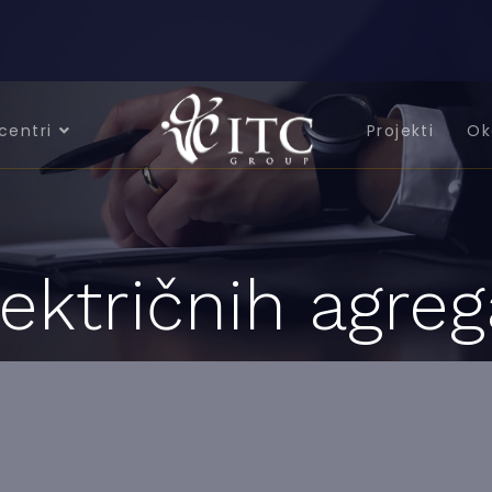
centri
Projekti
Ok
ektričnih agreg