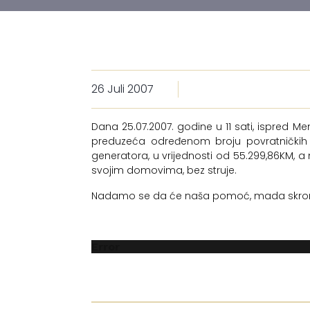
26 Juli 2007
Dana 25.07.2007. godine u 11 sati, ispred M
preduzeća određenom broju povratničkih p
generatora, u vrijednosti od 55.299,86KM, a
svojim domovima, bez struje.
Nadamo se da će naša pomoć, mada skromna,
Error