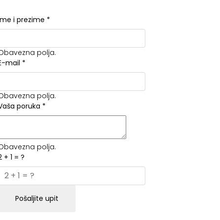
Ime i prezime
*
Obavezna polja.
E-mail
*
Obavezna polja.
Vaša poruka
*
Obavezna polja.
2 + 1 = ?
Pošaljite upit