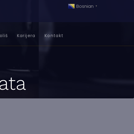
Bosnian
▼
oliš
Karijera
Kontakt
ata