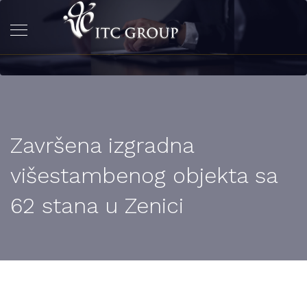
Završena izgradna
višestambenog objekta sa
62 stana u Zenici