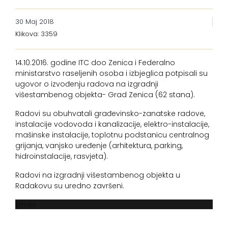
30 Maj 2018
Klikova: 3359
14.10.2016. godine ITC doo Zenica i Federalno
ministarstvo raseljenih osoba i izbjeglica potpisali su
ugovor o izvođenju radova na izgradnji
višestambenog objekta- Grad Zenica (62 stana).
Radovi su obuhvatali građevinsko-zanatske radove,
instalacije vodovoda i kanalizacije, elektro-instalacije,
mašinske instalacije, toplotnu podstanicu centralnog
grijanja, vanjsko uređenje (arhitektura, parking,
hidroinstalacije, rasvjeta).
Radovi na izgradnji višestambenog objekta u
Radakovu su uredno završeni.
Error