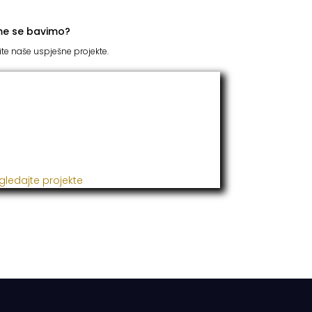
me se bavimo?
ite naše uspješne projekte.
TC Grupacija
 godinama naša firma realizuje veliki broj
ješnih projekata iz oblasti poljoprivrede,
đevine, metaloprerade i svih vrsta
talacija.
gledajte projekte