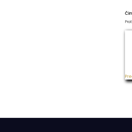
Či
Prat
I
Već
usp
gra
ins
Pre