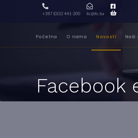
+387 (0)32 441-200
itc@itc.ba
Početna
O nama
Novosti
Naši 
Facebook e