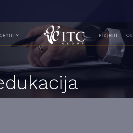
centri
Projekti
Ok
dukacija