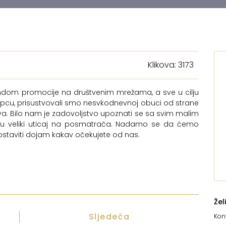
Klikova: 3173
rendom promocije na društvenim mrežama, a sve u cilju
pcu, prisustvovali smo nesvkodnevnoj obuci od strane
va. Bilo nam je zadovoljstvo upoznati se sa svim malim
jaju veliki uticaj na posmatrača. Nadamo se da ćemo
ostaviti dojam kakav očekujete od nas.
Žel
Sljedeća
Kont