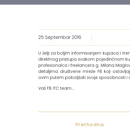
25 Septembar 2016
U želji za boljim informisanjem kupaca i t
direktnog pristupa svakom pojedinčnom ku
profesionalca i freelancera g. Milana Maglo
detaljima društvene mreže FB koji ostavl
ovim putem poboljšati svoje sposobnosti i 
Vaš FB ITC team...
Prethodna