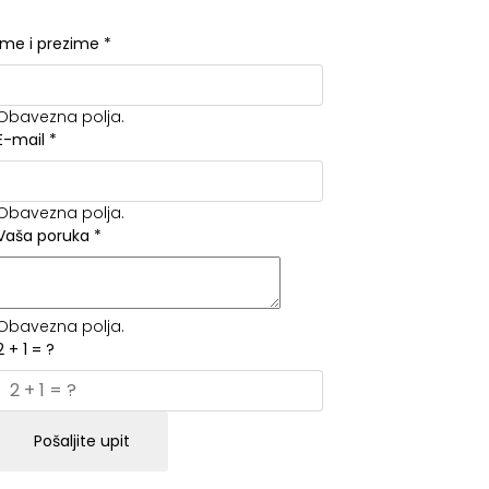
Ime i prezime
*
Obavezna polja.
E-mail
*
Obavezna polja.
Vaša poruka
*
Obavezna polja.
2 + 1 = ?
Pošaljite upit