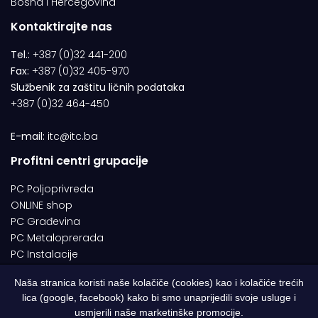
Bosna i Hercegovina
Kontaktirajte nas
Tel.:
+387 (0)32 441-200
Fax:
+387 (0)32 405-970
Službenik za zaštitu ličnih podataka
+387 (0)32 464-450
E-mail:
itc@itc.ba
Profitni centri grupacije
PC Poljoprivreda
ONLINE shop
PC Građevina
PC Metaloprerada
PC Instalacije
Naša stranica koristi naše kolačiče (cookies) kao i kolačiće trećih
lica (google, facebook) kako bi smo unaprijedili svoje usluge i
© 1994-2026 | ITC d.o.o. Zenica. Sva prava pridržana | Designed by
usmjerili naše marketinške promocije.