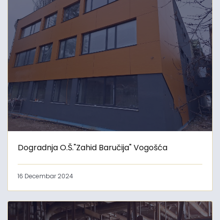
Dogradnja O.Š."Zahid Baručija" Vogošća
16 Decembar 2024