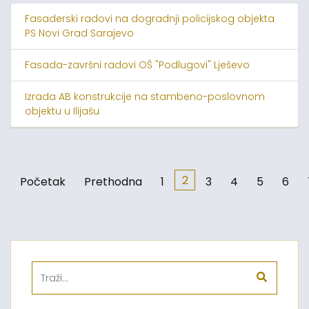
Fasaderski radovi na dogradnji policijskog objekta
PS Novi Grad Sarajevo
Fasada-završni radovi OŠ "Podlugovi" Lješevo
Izrada AB konstrukcije na stambeno-poslovnom
objektu u Ilijašu
2
Početak
Prethodna
1
3
4
5
6