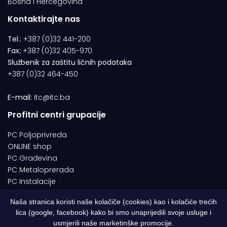
Bosna i Hercegovina
Kontaktirajte nas
Tel.:
+387 (0)32 441-200
Fax:
+387 (0)32 405-970
Službenik za zaštitu ličnih podataka
+387 (0)32 464-450
E-mail:
itc@itc.ba
Profitni centri grupacije
PC Poljoprivreda
ONLINE shop
PC Građevina
PC Metaloprerada
PC Instalacije
Naša stranica koristi naše kolačiče (cookies) kao i kolačiće trećih
lica (google, facebook) kako bi smo unaprijedili svoje usluge i
© 1994-2026 | ITC d.o.o. Zenica. Sva prava pridržana | Designed by
usmjerili naše marketinške promocije.