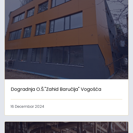
Dogradnja O.Š."Zahid Baručija" Vogošća
16 Decembar 2024