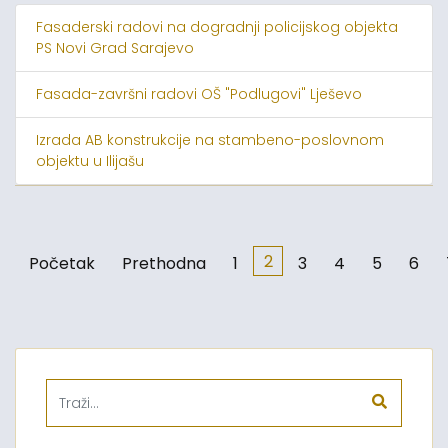
Fasaderski radovi na dogradnji policijskog objekta
PS Novi Grad Sarajevo
Fasada-završni radovi OŠ "Podlugovi" Lješevo
Izrada AB konstrukcije na stambeno-poslovnom
objektu u Ilijašu
2
Početak
Prethodna
1
3
4
5
6