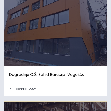
Dogradnja O.Š."Zahid Baručija" Vogošća
16 Decembar 2024