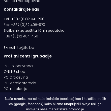
Bosna i Hercegovina
Kontaktirajte nas
Tel.:
+387 (0)32 441-200
Fax:
+387 (0)32 405-970
Službenik za zaštitu ličnih podataka
+387 (0)32 464-450
E-mail:
itc@itc.ba
Profitni centri grupacije
PC Poljoprivreda
ONLINE shop
PC Građevina
PC Metaloprerada
PC Instalacije
Naša stranica koristi naše kolačiče (cookies) kao i kolačiće trećih
lica (google, facebook) kako bi smo unaprijedili svoje usluge i
© 1994-2026 | ITC d.o.o. Zenica. Sva prava pridržana | Designed by
usmjerili naše marketinške promocije.