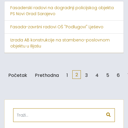
Fasaderski radovi na dogradnji policijskog objekta
PS Novi Grad Sarajevo
Fasada-završni radovi OŠ "Podlugovi" Lješevo
Izrada AB konstrukcije na stambeno-poslovnom
objektu u Ilijašu
2
Početak
Prethodna
1
3
4
5
6