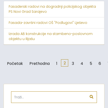
Fasaderski radovi na dogradnji policijskog objekta
PS Novi Grad Sarajevo
Fasada-završni radovi OŠ "Podlugovi" Lješevo
Izrada AB konstrukcije na stambeno-poslovnom
objektu u Ilijašu
2
Početak
Prethodna
1
3
4
5
6