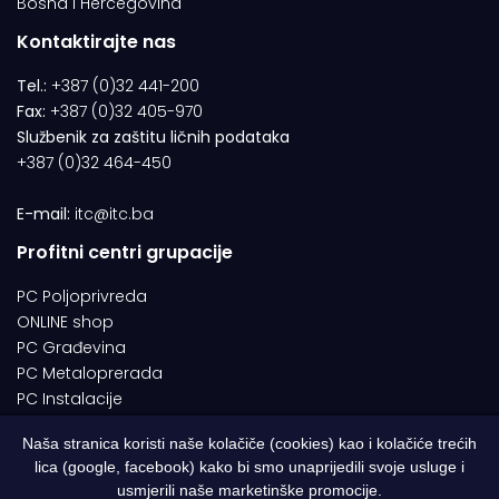
Bosna i Hercegovina
Kontaktirajte nas
Tel.:
+387 (0)32 441-200
Fax:
+387 (0)32 405-970
Službenik za zaštitu ličnih podataka
+387 (0)32 464-450
E-mail:
itc@itc.ba
Profitni centri grupacije
PC Poljoprivreda
ONLINE shop
PC Građevina
PC Metaloprerada
PC Instalacije
Naša stranica koristi naše kolačiče (cookies) kao i kolačiće trećih
lica (google, facebook) kako bi smo unaprijedili svoje usluge i
© 1994-2026 | ITC d.o.o. Zenica. Sva prava pridržana | Designed by
usmjerili naše marketinške promocije.