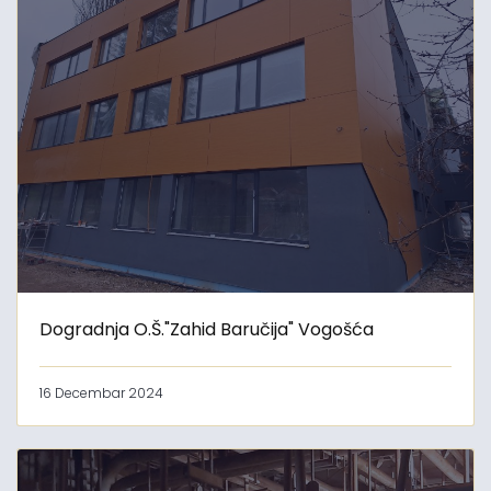
Dogradnja O.Š."Zahid Baručija" Vogošća
16 Decembar 2024