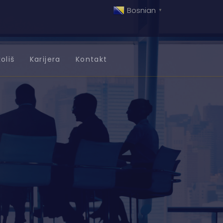
Bosnian
▼
oliš
Karijera
Kontakt