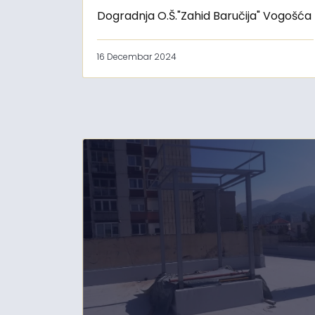
Dogradnja O.Š."Zahid Baručija" Vogošća
16 Decembar 2024