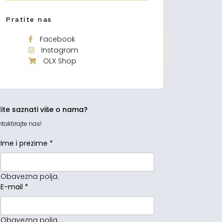
Pratite nas
Facebook
Instagram
OLX Shop
lite saznati više o nama?
taktirajte nas!
Ime i prezime
*
Obavezna polja.
E-mail
*
Obavezna polja.