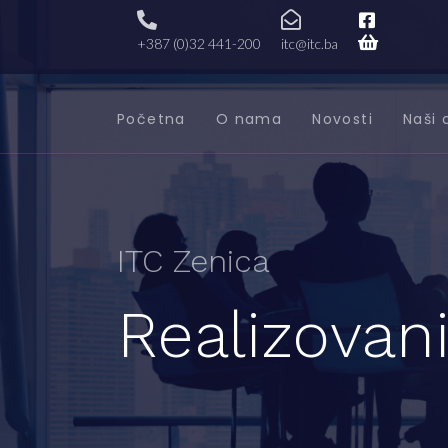
+387 (0)32 441-200
itc@itc.ba
Početna
O nama
Novosti
Naši 
ITC Zenica
Realizovani