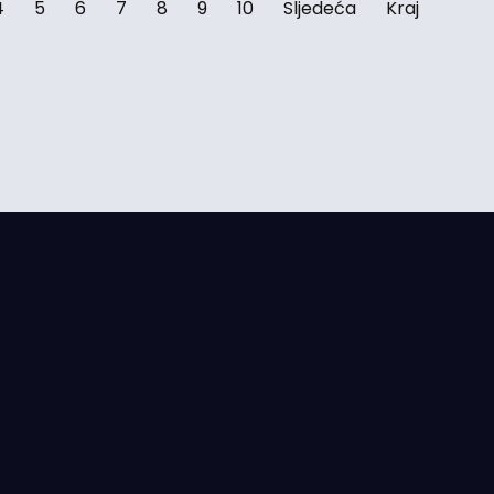
4
5
6
7
8
9
10
Sljedeća
Kraj