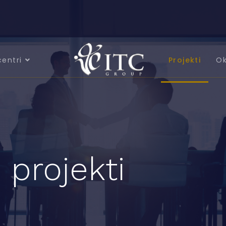
centri
Projekti
Ok
 projekti