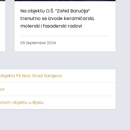
Na objektu O.Š. “Zahid Baručija”
trenutno se izvode keramičarski,
molerski i fasaderski radovi
09 Septembar 2024
 objekta PS Novi Grad Sarajevo
evo
nom objektu u Ilijašu