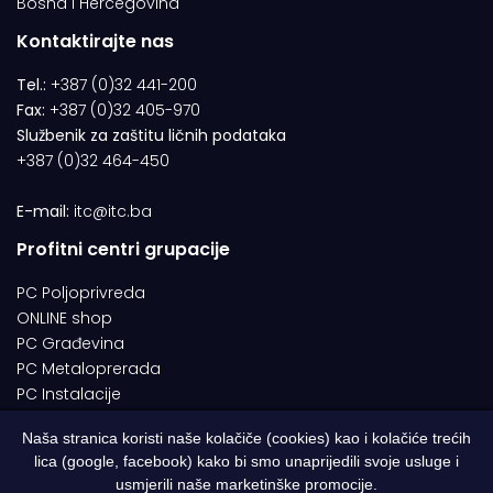
Bosna i Hercegovina
Kontaktirajte nas
Tel.:
+387 (0)32 441-200
Fax:
+387 (0)32 405-970
Službenik za zaštitu ličnih podataka
+387 (0)32 464-450
E-mail:
itc@itc.ba
Profitni centri grupacije
PC Poljoprivreda
ONLINE shop
PC Građevina
PC Metaloprerada
PC Instalacije
Naša stranica koristi naše kolačiče (cookies) kao i kolačiće trećih
lica (google, facebook) kako bi smo unaprijedili svoje usluge i
© 1994-2026 | ITC d.o.o. Zenica. Sva prava pridržana | Designed by
usmjerili naše marketinške promocije.