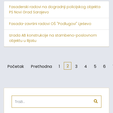
Fasaderski radovi na dogradnji policijskog objekta
PS Novi Grad Sarajevo
Fasada-završni radovi OŠ "Podlugovi" Lješevo
Izrada AB konstrukcije na stambeno-poslovnom
objektu u Ilijašu
2
Početak
Prethodna
1
3
4
5
6