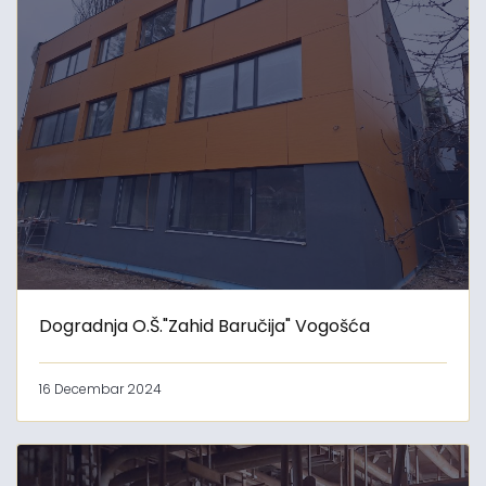
Dogradnja O.Š."Zahid Baručija" Vogošća
16 Decembar 2024