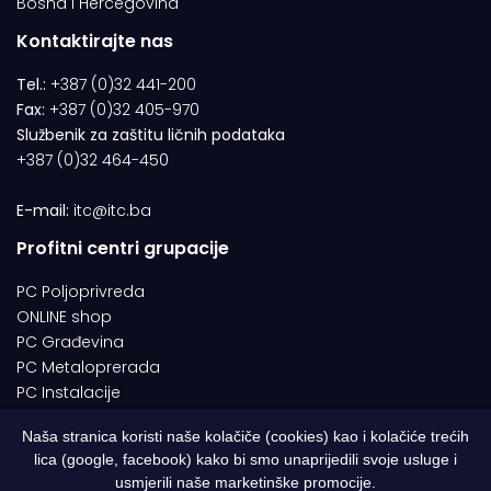
Bosna i Hercegovina
Kontaktirajte nas
Tel.:
+387 (0)32 441-200
Fax:
+387 (0)32 405-970
Službenik za zaštitu ličnih podataka
+387 (0)32 464-450
E-mail:
itc@itc.ba
Profitni centri grupacije
PC Poljoprivreda
ONLINE shop
PC Građevina
PC Metaloprerada
PC Instalacije
Naša stranica koristi naše kolačiče (cookies) kao i kolačiće trećih
lica (google, facebook) kako bi smo unaprijedili svoje usluge i
© 1994-2026 | ITC d.o.o. Zenica. Sva prava pridržana | Designed by
usmjerili naše marketinške promocije.