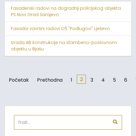
Fasaderski radovi na dogradnji policijskog objekta
PS Novi Grad Sarajevo
Fasada-završni radovi OŠ "Podlugovi" Lješevo
Izrada AB konstrukcije na stambeno-poslovnom
objektu u Ilijašu
2
Početak
Prethodna
1
3
4
5
6