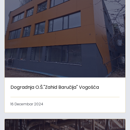
Dogradnja O.Š."Zahid Baručija" Vogošća
16 Decembar 2024