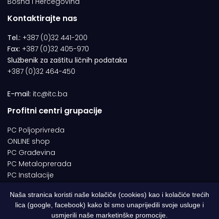
Bosna i Hercegovina
Kontaktirajte nas
Tel.:
+387 (0)32 441-200
Fax:
+387 (0)32 405-970
Službenik za zaštitu ličnih podataka
+387 (0)32 464-450
E-mail:
itc@itc.ba
Profitni centri grupacije
PC Poljoprivreda
ONLINE shop
PC Građevina
PC Metaloprerada
PC Instalacije
Naša stranica koristi naše kolačiče (cookies) kao i kolačiće trećih
lica (google, facebook) kako bi smo unaprijedili svoje usluge i
© 1994-2026 | ITC d.o.o. Zenica. Sva prava pridržana | Designed by
usmjerili naše marketinške promocije.