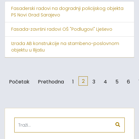
Fasaderski radovi na dogradnji policijskog objekta
PS Novi Grad Sarajevo
Fasada-završni radovi OŠ "Podlugovi" Lješevo
Izrada AB konstrukcije na stambeno-poslovnom
objektu u Ilijašu
2
Početak
Prethodna
1
3
4
5
6