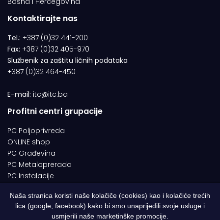
Bosna i Hercegovina
Kontaktirajte nas
Tel.:
+387 (0)32 441-200
Fax:
+387 (0)32 405-970
Službenik za zaštitu ličnih podataka
+387 (0)32 464-450
E-mail:
itc@itc.ba
Profitni centri grupacije
PC Poljoprivreda
ONLINE shop
PC Građevina
PC Metaloprerada
PC Instalacije
Naša stranica koristi naše kolačiče (cookies) kao i kolačiće trećih
lica (google, facebook) kako bi smo unaprijedili svoje usluge i
© 1994-2026 | ITC d.o.o. Zenica. Sva prava pridržana | Designed by
usmjerili naše marketinške promocije.