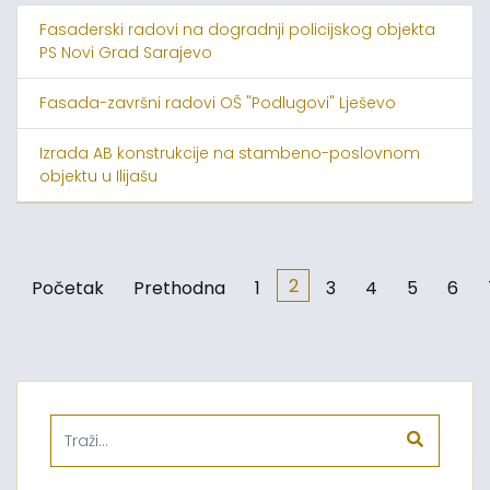
Fasaderski radovi na dogradnji policijskog objekta
PS Novi Grad Sarajevo
Fasada-završni radovi OŠ "Podlugovi" Lješevo
Izrada AB konstrukcije na stambeno-poslovnom
objektu u Ilijašu
2
Početak
Prethodna
1
3
4
5
6