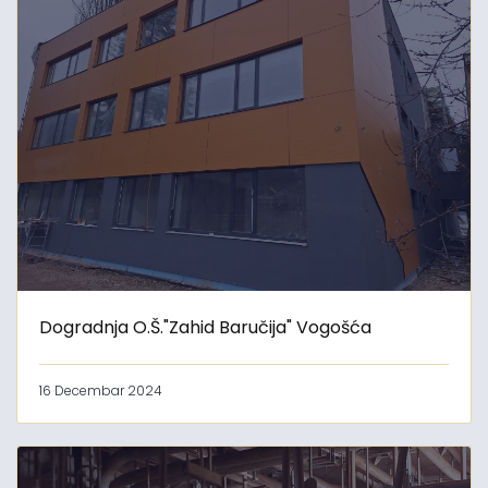
Dogradnja O.Š."Zahid Baručija" Vogošća
16 Decembar 2024