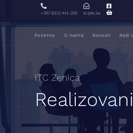
+387 (0)32 441-200
itc@itc.ba
Početna
O nama
Novosti
Naši 
ITC Zenica
Realizovani