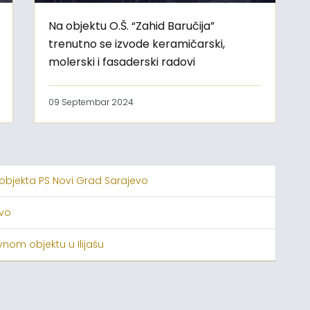
Na objektu O.Š. “Zahid Baručija”
trenutno se izvode keramičarski,
molerski i fasaderski radovi
09 Septembar 2024
 objekta PS Novi Grad Sarajevo
evo
nom objektu u Ilijašu