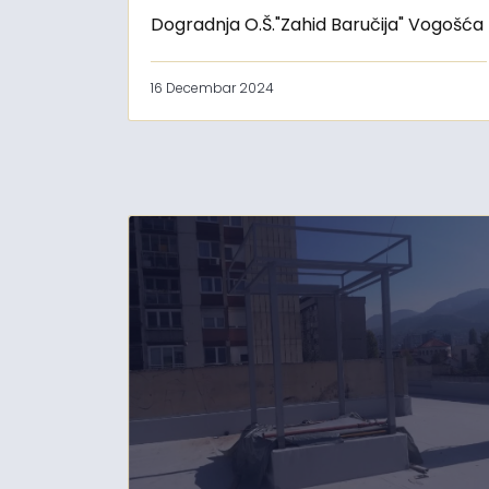
Dogradnja O.Š."Zahid Baručija" Vogošća
16 Decembar 2024