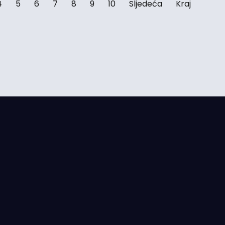
4
5
6
7
8
9
10
Sljedeća
Kraj