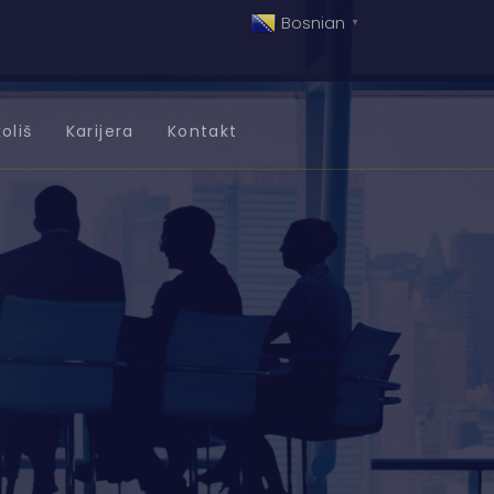
Bosnian
▼
oliš
Karijera
Kontakt