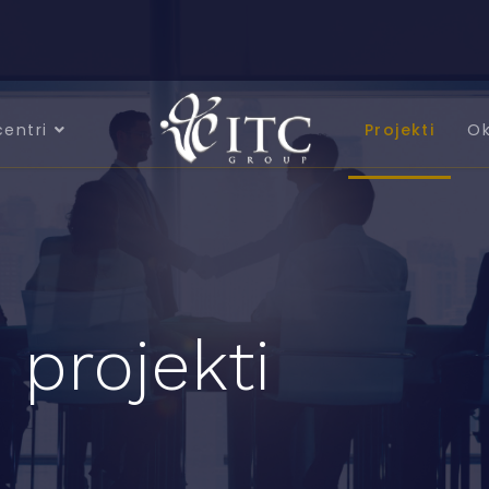
centri
Projekti
Ok
 projekti