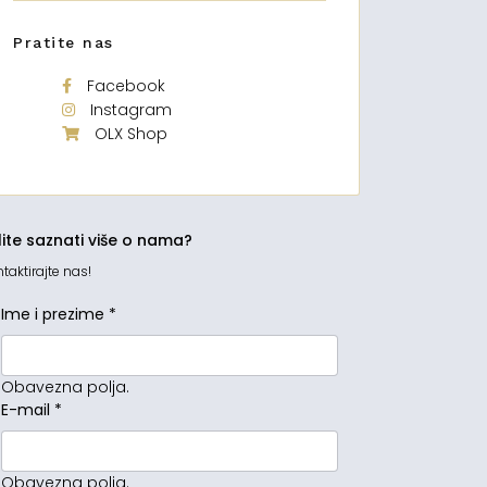
Pratite nas
Facebook
Instagram
OLX Shop
lite saznati više o nama?
taktirajte nas!
Ime i prezime
*
Obavezna polja.
E-mail
*
Obavezna polja.