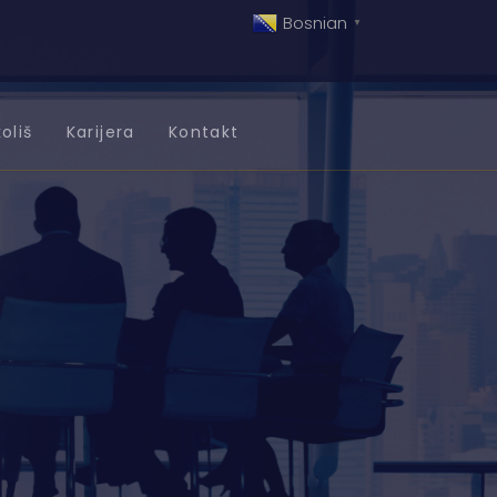
Bosnian
▼
oliš
Karijera
Kontakt