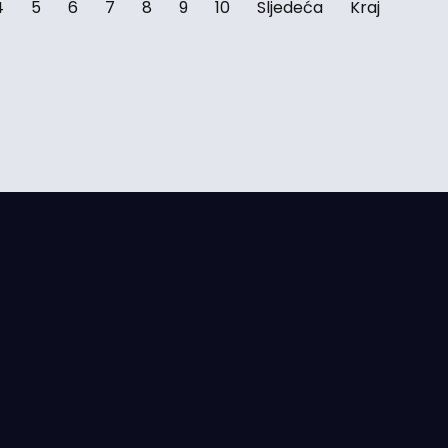
4
5
6
7
8
9
10
Sljedeća
Kraj