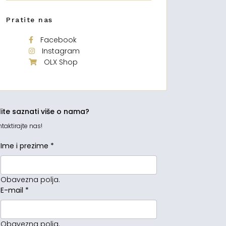
Pratite nas
Facebook
Instagram
OLX Shop
lite saznati više o nama?
taktirajte nas!
Ime i prezime
*
Obavezna polja.
E-mail
*
Obavezna polja.