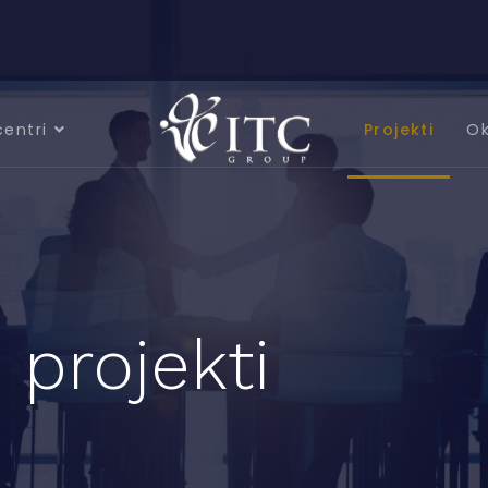
centri
Projekti
Ok
 projekti