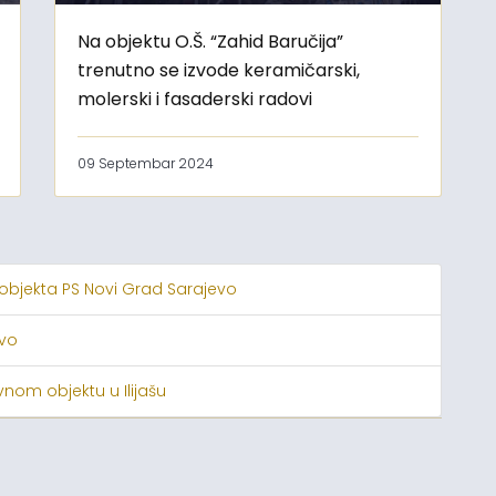
Na objektu O.Š. “Zahid Baručija”
trenutno se izvode keramičarski,
molerski i fasaderski radovi
09 Septembar 2024
 objekta PS Novi Grad Sarajevo
evo
nom objektu u Ilijašu