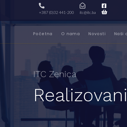
+387 (0)32 441-200
itc@itc.ba
Početna
O nama
Novosti
Naši 
ITC Zenica
Realizovani