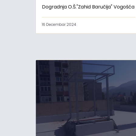
Dogradnja O.Š."Zahid Baručija" Vogošća
16 Decembar 2024