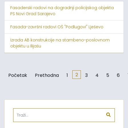
Fasaderski radovi na dogradnji policijskog objekta
PS Novi Grad Sarajevo
Fasada-završni radovi OŠ "Podlugovi" Lješevo
Izrada AB konstrukcije na stambeno-poslovnom
objektu u Ilijašu
2
Početak
Prethodna
1
3
4
5
6