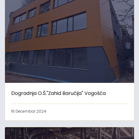
Dogradnja O.Š."Zahid Baručija" Vogošća
16 Decembar 2024