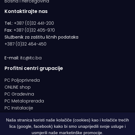
Bosna i Hercegovina
Kontaktirajte nas
Tel.:
+387 (0)32 441-200
Fax:
+387 (0)32 405-970
Službenik za zaštitu ličnih podataka
+387 (0)32 464-450
E-mail:
itc@itc.ba
Profitni centri grupacije
PC Poljoprivreda
ONLINE shop
PC Građevina
PC Metaloprerada
PC Instalacije
Naša stranica koristi naše kolačiče (cookies) kao i kolačiće trećih
lica (google, facebook) kako bi smo unaprijedili svoje usluge i
© 1994-2026 | ITC d.o.o. Zenica. Sva prava pridržana | Designed by
usmjerili naše marketinške promocije.