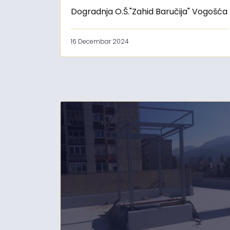
Dogradnja O.Š."Zahid Baručija" Vogošća
16 Decembar 2024