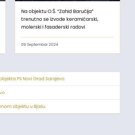
Na objektu O.Š. “Zahid Baručija”
trenutno se izvode keramičarski,
molerski i fasaderski radovi
09 Septembar 2024
 objekta PS Novi Grad Sarajevo
evo
nom objektu u Ilijašu