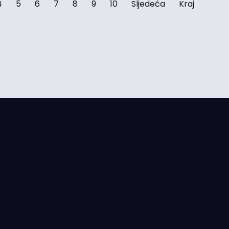
4
5
6
7
8
9
10
Sljedeća
Kraj