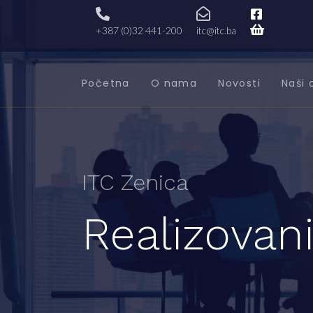
+387 (0)32 441-200
itc@itc.ba
Početna
O nama
Novosti
Naši 
ITC Zenica
Realizovani