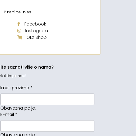
Pratite nas
Facebook
Instagram
OLX Shop
lite saznati više o nama?
taktirajte nas!
Ime i prezime
*
Obavezna polja.
E-mail
*
Obavezna polja.