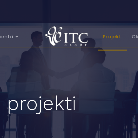
centri
Projekti
Ok
 projekti