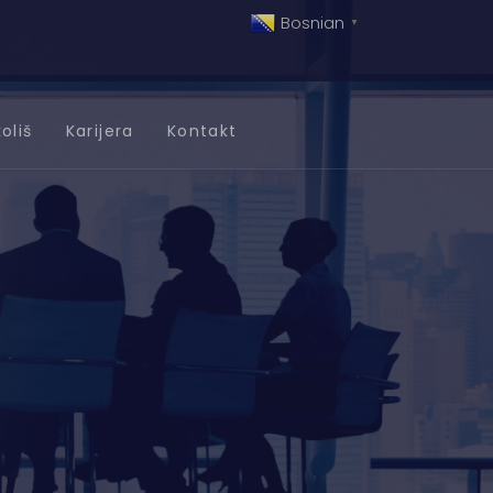
Bosnian
▼
oliš
Karijera
Kontakt