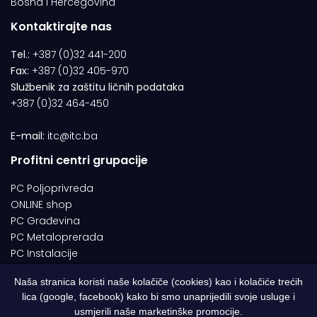
Bosna i Hercegovina
Kontaktirajte nas
Tel.:
+387 (0)32 441-200
Fax:
+387 (0)32 405-970
Službenik za zaštitu ličnih podataka
+387 (0)32 464-450
E-mail:
itc@itc.ba
Profitni centri grupacije
PC Poljoprivreda
ONLINE shop
PC Građevina
PC Metaloprerada
PC Instalacije
Naša stranica koristi naše kolačiče (cookies) kao i kolačiće trećih
lica (google, facebook) kako bi smo unaprijedili svoje usluge i
© 1994-2026 | ITC d.o.o. Zenica. Sva prava pridržana | Designed by
usmjerili naše marketinške promocije.