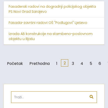
Fasaderski radovi na dogradnji policijskog objekta
PS Novi Grad Sarajevo
Fasada-završni radovi OŠ "Podlugovi" Lješevo
Izrada AB konstrukcije na stambeno-poslovnom
objektu u Ilijašu
2
Početak
Prethodna
1
3
4
5
6