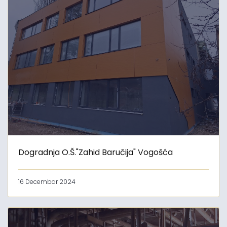
Dogradnja O.Š."Zahid Baručija" Vogošća
16 Decembar 2024