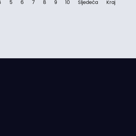
4
5
6
7
8
9
10
Sljedeća
Kraj