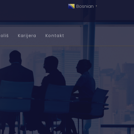
Bosnian
▼
oliš
Karijera
Kontakt