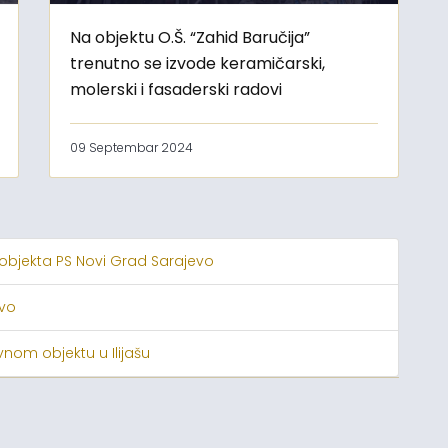
Na objektu O.Š. “Zahid Baručija”
trenutno se izvode keramičarski,
molerski i fasaderski radovi
09 Septembar 2024
 objekta PS Novi Grad Sarajevo
evo
nom objektu u Ilijašu