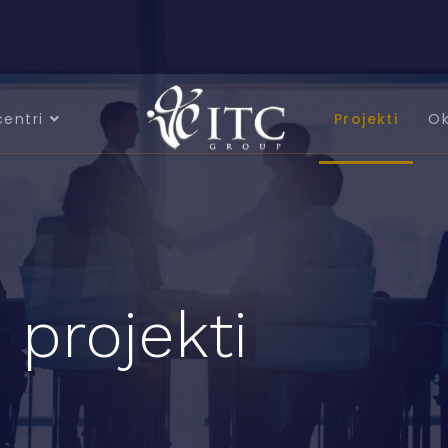
centri
Projekti
Ok
 projekti