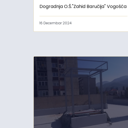
Dogradnja O.Š."Zahid Baručija" Vogošća
16 Decembar 2024