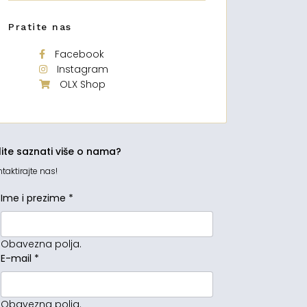
Pratite nas
Facebook
Instagram
OLX Shop
lite saznati više o nama?
taktirajte nas!
Ime i prezime
*
Obavezna polja.
E-mail
*
Obavezna polja.