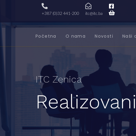
+387 (0)32 441-200
itc@itc.ba
Početna
O nama
Novosti
Naši 
ITC Zenica
Realizovani