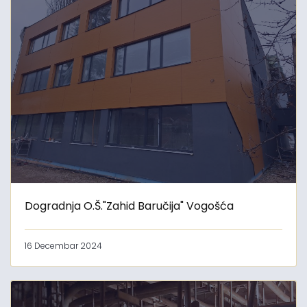
Dogradnja O.Š."Zahid Baručija" Vogošća
16 Decembar 2024