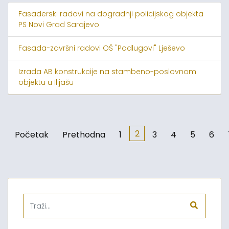
Fasaderski radovi na dogradnji policijskog objekta
PS Novi Grad Sarajevo
Fasada-završni radovi OŠ "Podlugovi" Lješevo
Izrada AB konstrukcije na stambeno-poslovnom
objektu u Ilijašu
2
Početak
Prethodna
1
3
4
5
6