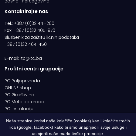
Bosna i Hercegovina
Kontaktirajte nas
Tel.:
+387 (0)32 441-200
Fax:
+387 (0)32 405-970
Službenik za zaštitu ličnih podataka
+387 (0)32 464-450
E-mail:
itc@itc.ba
Profitni centri grupacije
PC Poljoprivreda
ONLINE shop
PC Građevina
PC Metaloprerada
PC Instalacije
Naša stranica koristi naše kolačiče (cookies) kao i kolačiće trećih
lica (google, facebook) kako bi smo unaprijedili svoje usluge i
© 1994-2026 | ITC d.o.o. Zenica. Sva prava pridržana | Designed by
usmjerili naše marketinške promocije.