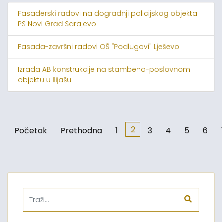
Fasaderski radovi na dogradnji policijskog objekta
PS Novi Grad Sarajevo
Fasada-završni radovi OŠ "Podlugovi" Lješevo
Izrada AB konstrukcije na stambeno-poslovnom
objektu u Ilijašu
2
Početak
Prethodna
1
3
4
5
6