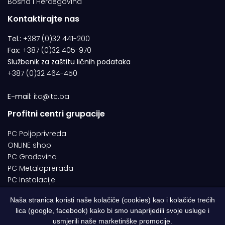
Bosna i Hercegovina
Kontaktirajte nas
Tel.:
+387 (0)32 441-200
Fax:
+387 (0)32 405-970
Službenik za zaštitu ličnih podataka
+387 (0)32 464-450
E-mail:
itc@itc.ba
Profitni centri grupacije
PC Poljoprivreda
ONLINE shop
PC Građevina
PC Metaloprerada
PC Instalacije
Naša stranica koristi naše kolačiče (cookies) kao i kolačiće trećih
lica (google, facebook) kako bi smo unaprijedili svoje usluge i
© 1994-2026 | ITC d.o.o. Zenica. Sva prava pridržana | Designed by
usmjerili naše marketinške promocije.