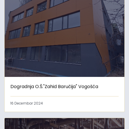
Dogradnja O.Š."Zahid Baručija" Vogošća
16 Decembar 2024