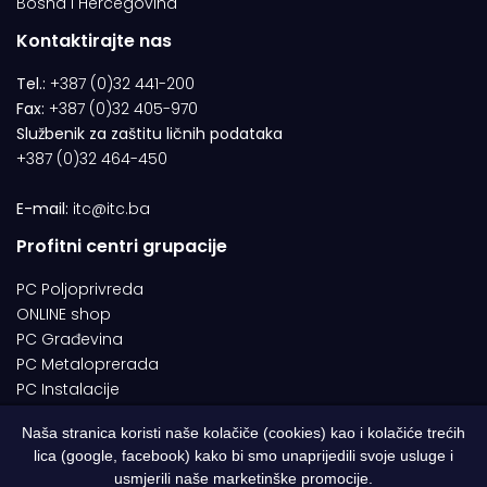
Bosna i Hercegovina
Kontaktirajte nas
Tel.:
+387 (0)32 441-200
Fax:
+387 (0)32 405-970
Službenik za zaštitu ličnih podataka
+387 (0)32 464-450
E-mail:
itc@itc.ba
Profitni centri grupacije
PC Poljoprivreda
ONLINE shop
PC Građevina
PC Metaloprerada
PC Instalacije
Naša stranica koristi naše kolačiče (cookies) kao i kolačiće trećih
lica (google, facebook) kako bi smo unaprijedili svoje usluge i
© 1994-2026 | ITC d.o.o. Zenica. Sva prava pridržana | Designed by
usmjerili naše marketinške promocije.