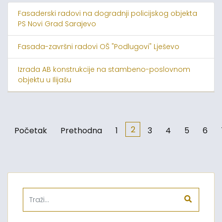
Fasaderski radovi na dogradnji policijskog objekta
PS Novi Grad Sarajevo
Fasada-završni radovi OŠ "Podlugovi" Lješevo
Izrada AB konstrukcije na stambeno-poslovnom
objektu u Ilijašu
2
Početak
Prethodna
1
3
4
5
6