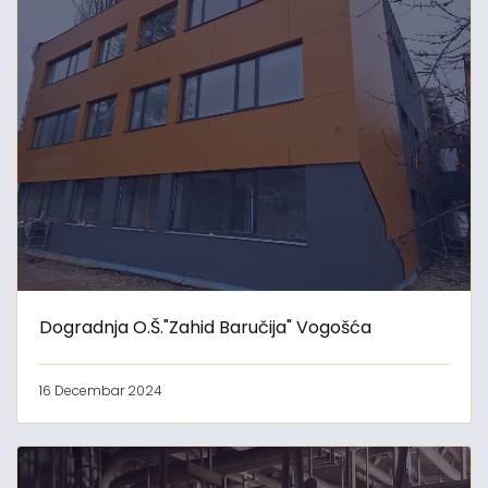
Dogradnja O.Š."Zahid Baručija" Vogošća
16 Decembar 2024