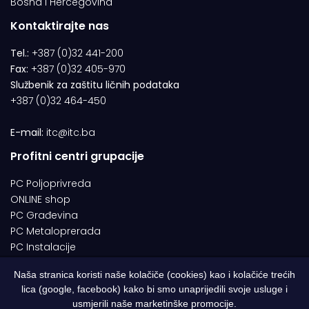
Bosna i Hercegovina
Kontaktirajte nas
Tel.:
+387 (0)32 441-200
Fax:
+387 (0)32 405-970
Službenik za zaštitu ličnih podataka
+387 (0)32 464-450
E-mail:
itc@itc.ba
Profitni centri grupacije
PC Poljoprivreda
ONLINE shop
PC Građevina
PC Metaloprerada
PC Instalacije
Naša stranica koristi naše kolačiče (cookies) kao i kolačiće trećih
lica (google, facebook) kako bi smo unaprijedili svoje usluge i
© 1994-2026 | ITC d.o.o. Zenica. Sva prava pridržana | Designed by
usmjerili naše marketinške promocije.