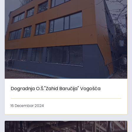
Dogradnja O.Š."Zahid Baručija" Vogošća
16 Decembar 2024