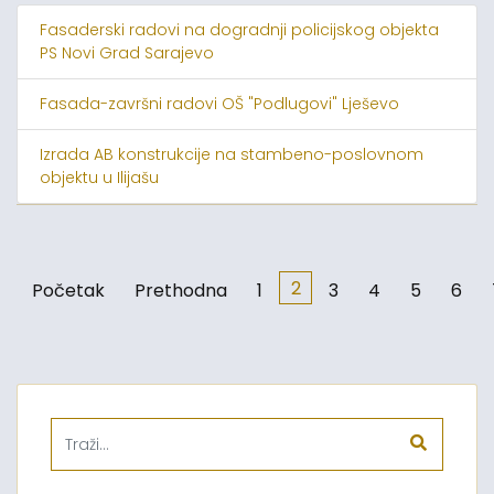
Fasaderski radovi na dogradnji policijskog objekta
PS Novi Grad Sarajevo
Fasada-završni radovi OŠ "Podlugovi" Lješevo
Izrada AB konstrukcije na stambeno-poslovnom
objektu u Ilijašu
2
Početak
Prethodna
1
3
4
5
6