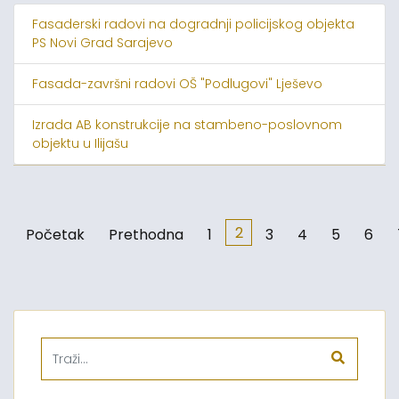
Fasaderski radovi na dogradnji policijskog objekta
PS Novi Grad Sarajevo
Fasada-završni radovi OŠ "Podlugovi" Lješevo
Izrada AB konstrukcije na stambeno-poslovnom
objektu u Ilijašu
2
Početak
Prethodna
1
3
4
5
6