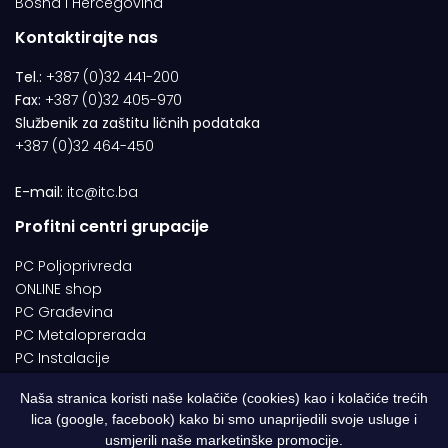
Bosna i Hercegovina
Kontaktirajte nas
Tel.:
+387 (0)32 441-200
Fax:
+387 (0)32 405-970
Službenik za zaštitu ličnih podataka
+387 (0)32 464-450
E-mail:
itc@itc.ba
Profitni centri grupacije
PC Poljoprivreda
ONLINE shop
PC Građevina
PC Metaloprerada
PC Instalacije
Naša stranica koristi naše kolačiče (cookies) kao i kolačiće trećih
lica (google, facebook) kako bi smo unaprijedili svoje usluge i
© 1994-2026 | ITC d.o.o. Zenica. Sva prava pridržana | Designed by
usmjerili naše marketinške promocije.