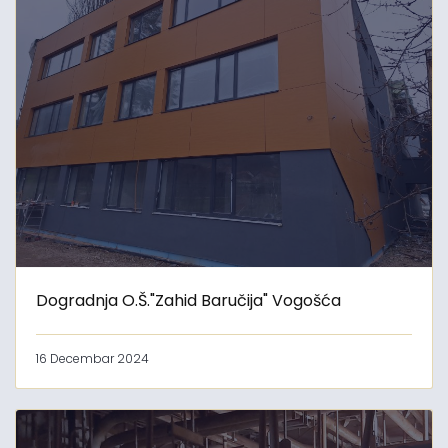
Dogradnja O.Š."Zahid Baručija" Vogošća
16 Decembar 2024