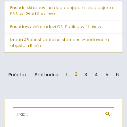
Fasaderski radovi na dogradnji policijskog objekta
PS Novi Grad Sarajevo
Fasada-završni radovi OŠ "Podlugovi" Lješevo
Izrada AB konstrukcije na stambeno-poslovnom
objektu u Ilijašu
2
Početak
Prethodna
1
3
4
5
6