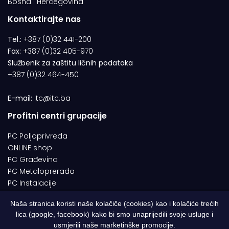
Bosna i Hercegovina
Kontaktirajte nas
Tel.:
+387 (0)32 441-200
Fax:
+387 (0)32 405-970
Službenik za zaštitu ličnih podataka
+387 (0)32 464-450
E-mail:
itc@itc.ba
Profitni centri grupacije
PC Poljoprivreda
ONLINE shop
PC Građevina
PC Metaloprerada
PC Instalacije
Naša stranica koristi naše kolačiče (cookies) kao i kolačiće trećih
lica (google, facebook) kako bi smo unaprijedili svoje usluge i
© 1994-2026 | ITC d.o.o. Zenica. Sva prava pridržana | Designed by
usmjerili naše marketinške promocije.