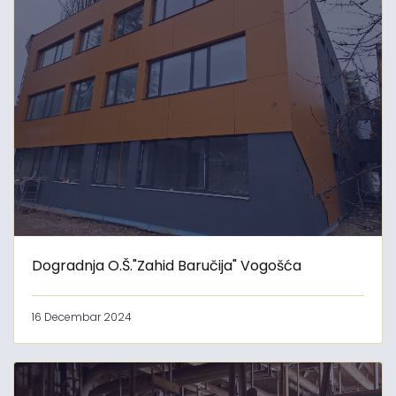
Dogradnja O.Š."Zahid Baručija" Vogošća
16 Decembar 2024