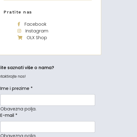
Pratite nas
Facebook
Instagram
OLX Shop
lite saznati više o nama?
taktirajte nas!
Ime i prezime
*
Obavezna polja.
E-mail
*
Obavezna polja.