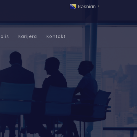
Bosnian
▼
oliš
Karijera
Kontakt