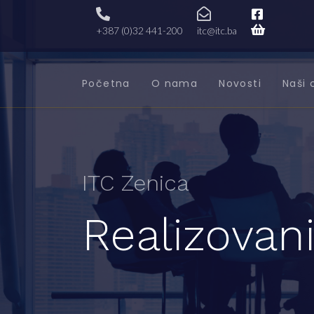
+387 (0)32 441-200
itc@itc.ba
Početna
O nama
Novosti
Naši 
ITC Zenica
Realizovani