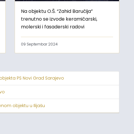
Na objektu O.Š. “Zahid Baručija”
trenutno se izvode keramičarski,
molerski i fasaderski radovi
09 Septembar 2024
 objekta PS Novi Grad Sarajevo
evo
nom objektu u Ilijašu