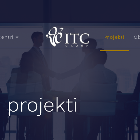
centri
Projekti
Ok
 projekti