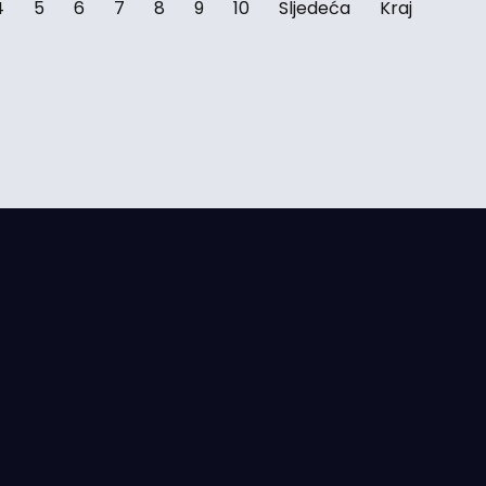
4
5
6
7
8
9
10
Sljedeća
Kraj