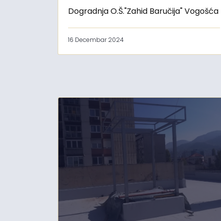
Dogradnja O.Š."Zahid Baručija" Vogošća
16 Decembar 2024