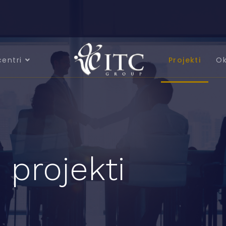
centri
Projekti
Ok
 projekti