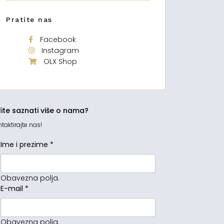
Pratite nas
Facebook
Instagram
OLX Shop
lite saznati više o nama?
taktirajte nas!
Ime i prezime
*
Obavezna polja.
E-mail
*
Obavezna polja.