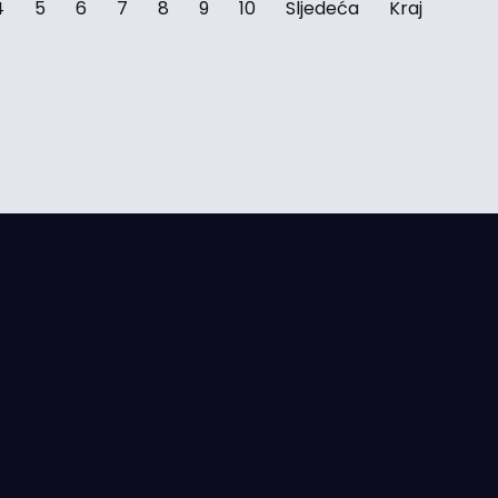
4
5
6
7
8
9
10
Sljedeća
Kraj