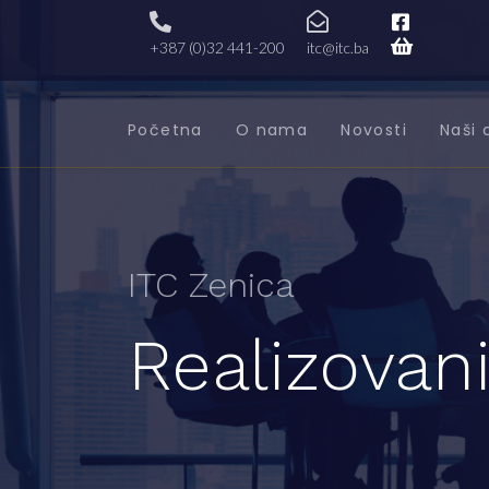
+387 (0)32 441-200
itc@itc.ba
Početna
O nama
Novosti
Naši 
ITC Zenica
Realizovani