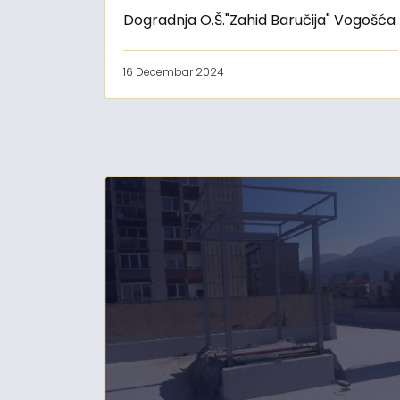
Dogradnja O.Š."Zahid Baručija" Vogošća
16 Decembar 2024