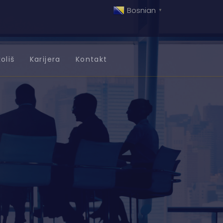
Bosnian
▼
oliš
Karijera
Kontakt