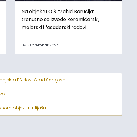
Na objektu O.Š. “Zahid Baručija”
trenutno se izvode keramičarski,
molerski i fasaderski radovi
09 Septembar 2024
 objekta PS Novi Grad Sarajevo
evo
nom objektu u Ilijašu