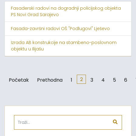
Fasaderski radovi na dogradnji policijskog objekta
PS Novi Grad Sarajevo
Fasada-završni radovi OŠ "Podlugovi" Lješevo
Izrada AB konstrukcije na stambeno-poslovnom
objektu u Ilijašu
2
Početak
Prethodna
1
3
4
5
6