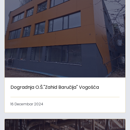
Dogradnja O.Š."Zahid Baručija" Vogošća
16 Decembar 2024