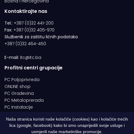
Bosna i Hercegovina
Kontaktirajte nas
Tel.:
+387 (0)32 441-200
Fax:
+387 (0)32 405-970
Službenik za zaštitu ličnih podataka
+387 (0)32 464-450
E-mail:
itc@itc.ba
Profitni centri grupacije
PC Poljoprivreda
ONLINE shop
PC Građevina
PC Metaloprerada
PC Instalacije
Naša stranica koristi naše kolačiče (cookies) kao i kolačiće trećih
lica (google, facebook) kako bi smo unaprijedili svoje usluge i
© 1994-2026 | ITC d.o.o. Zenica. Sva prava pridržana | Designed by
usmjerili naše marketinške promocije.