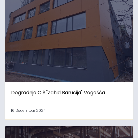
Dogradnja O.Š."Zahid Baručija" Vogošća
16 Decembar 2024