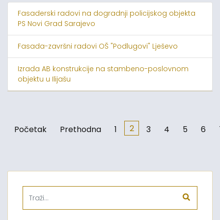
Fasaderski radovi na dogradnji policijskog objekta
PS Novi Grad Sarajevo
Fasada-završni radovi OŠ "Podlugovi" Lješevo
Izrada AB konstrukcije na stambeno-poslovnom
objektu u Ilijašu
2
Početak
Prethodna
1
3
4
5
6