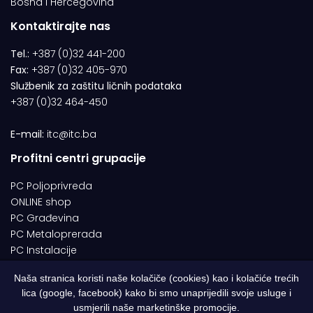
Bosna i Hercegovina
Kontaktirajte nas
Tel.:
+387 (0)32 441-200
Fax:
+387 (0)32 405-970
Službenik za zaštitu ličnih podataka
+387 (0)32 464-450
E-mail:
itc@itc.ba
Profitni centri grupacije
PC Poljoprivreda
ONLINE shop
PC Građevina
PC Metaloprerada
PC Instalacije
Naša stranica koristi naše kolačiče (cookies) kao i kolačiće trećih
lica (google, facebook) kako bi smo unaprijedili svoje usluge i
© 1994-2026 | ITC d.o.o. Zenica. Sva prava pridržana | Designed by
usmjerili naše marketinške promocije.