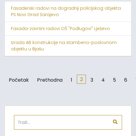
Fasaderski radovi na dogradnji policijskog objekta
PS Novi Grad Sarajevo
Fasada-završni radovi OŠ "Podlugovi" Lješevo
Izrada AB konstrukcije na stambeno-poslovnom
objektu u Ilijašu
2
Početak
Prethodna
1
3
4
5
6