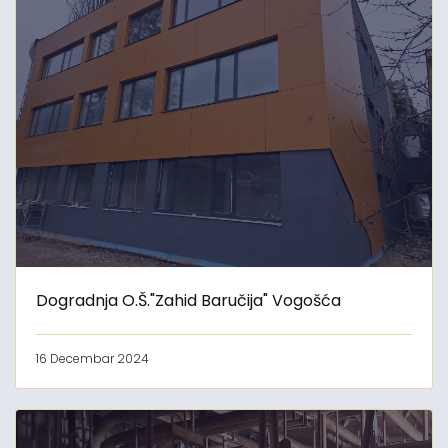
Dogradnja O.Š."Zahid Baručija" Vogošća
16 Decembar 2024