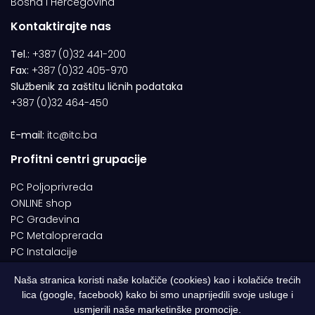
Bosna i Hercegovina
Kontaktirajte nas
Tel.:
+387 (0)32 441-200
Fax:
+387 (0)32 405-970
Službenik za zaštitu ličnih podataka
+387 (0)32 464-450
E-mail:
itc@itc.ba
Profitni centri grupacije
PC Poljoprivreda
ONLINE shop
PC Građevina
PC Metaloprerada
PC Instalacije
Naša stranica koristi naše kolačiče (cookies) kao i kolačiće trećih
lica (google, facebook) kako bi smo unaprijedili svoje usluge i
© 1994-2026 | ITC d.o.o. Zenica. Sva prava pridržana | Designed by
usmjerili naše marketinške promocije.