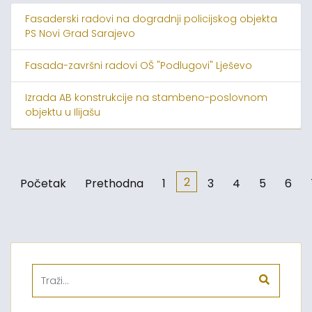
Fasaderski radovi na dogradnji policijskog objekta
PS Novi Grad Sarajevo
Fasada-završni radovi OŠ "Podlugovi" Lješevo
Izrada AB konstrukcije na stambeno-poslovnom
objektu u Ilijašu
2
Početak
Prethodna
1
3
4
5
6