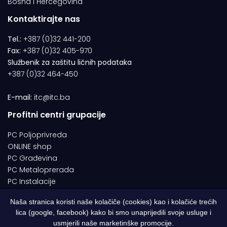
Bosna i Hercegovina
Kontaktirajte nas
Tel.:
+387 (0)32 441-200
Fax:
+387 (0)32 405-970
Službenik za zaštitu ličnih podataka
+387 (0)32 464-450
E-mail:
itc@itc.ba
Profitni centri grupacije
PC Poljoprivreda
ONLINE shop
PC Građevina
PC Metaloprerada
PC Instalacije
Naša stranica koristi naše kolačiče (cookies) kao i kolačiće trećih
lica (google, facebook) kako bi smo unaprijedili svoje usluge i
© 1994-2026 | ITC d.o.o. Zenica. Sva prava pridržana | Designed by
usmjerili naše marketinške promocije.