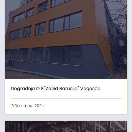
Dogradnja O.Š."Zahid Baručija" Vogošća
16 Decembar 2024