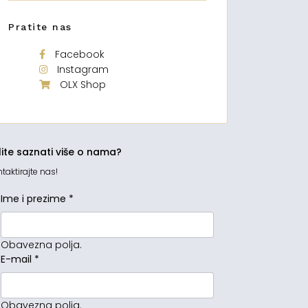
Pratite nas
Facebook
Instagram
OLX Shop
lite saznati više o nama?
taktirajte nas!
Ime i prezime
*
Obavezna polja.
E-mail
*
Obavezna polja.