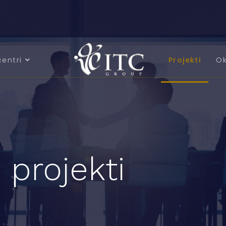
centri
Projekti
Ok
 projekti