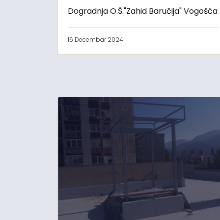
Dogradnja O.Š."Zahid Baručija" Vogošća
16 Decembar 2024