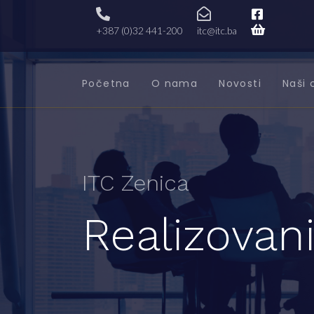
+387 (0)32 441-200
itc@itc.ba
Početna
O nama
Novosti
Naši 
ITC Zenica
Realizovani