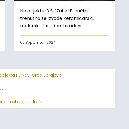
Na objektu O.Š. “Zahid Baručija”
trenutno se izvode keramičarski,
molerski i fasaderski radovi
09 Septembar 2024
 objekta PS Novi Grad Sarajevo
evo
nom objektu u Ilijašu