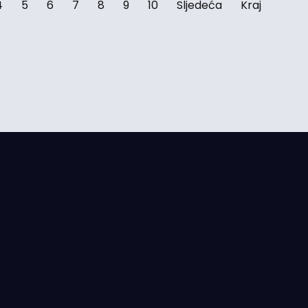
4
5
6
7
8
9
10
Sljedeća
Kraj