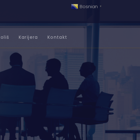
Bosnian
▼
oliš
Karijera
Kontakt