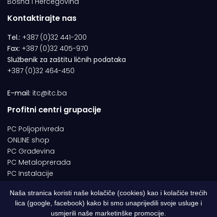
Bosna i Hercegovina
Kontaktirajte nas
Tel.:
+387 (0)32 441-200
Fax:
+387 (0)32 405-970
Službenik za zaštitu ličnih podataka
+387 (0)32 464-450
E-mail:
itc@itc.ba
Profitni centri grupacije
PC Poljoprivreda
ONLINE shop
PC Građevina
PC Metaloprerada
PC Instalacije
Naša stranica koristi naše kolačiče (cookies) kao i kolačiće trećih
lica (google, facebook) kako bi smo unaprijedili svoje usluge i
© 1994-2026 | ITC d.o.o. Zenica. Sva prava pridržana | Designed by
usmjerili naše marketinške promocije.