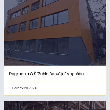
Dogradnja O.Š."Zahid Baručija" Vogošća
16 Decembar 2024