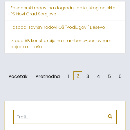
Fasaderski radovi na dogradnji policijskog objekta
PS Novi Grad Sarajevo
Fasada-završni radovi OŠ "Podlugovi" Lješevo
Izrada AB konstrukcije na stambeno-poslovnom
objektu u Ilijašu
2
Početak
Prethodna
1
3
4
5
6