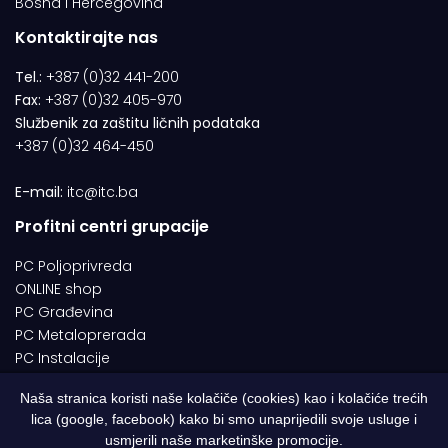
Bosna i Hercegovina
Kontaktirajte nas
Tel.:
+387 (0)32 441-200
Fax:
+387 (0)32 405-970
Službenik za zaštitu ličnih podataka
+387 (0)32 464-450
E-mail:
itc@itc.ba
Profitni centri grupacije
PC Poljoprivreda
ONLINE shop
PC Građevina
PC Metaloprerada
PC Instalacije
Naša stranica koristi naše kolačiče (cookies) kao i kolačiće trećih
lica (google, facebook) kako bi smo unaprijedili svoje usluge i
© 1994-2026 | ITC d.o.o. Zenica. Sva prava pridržana | Designed by
usmjerili naše marketinške promocije.