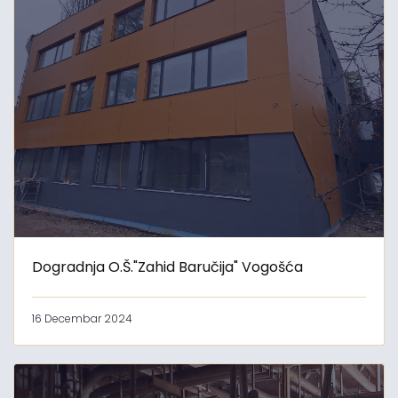
Dogradnja O.Š."Zahid Baručija" Vogošća
16 Decembar 2024