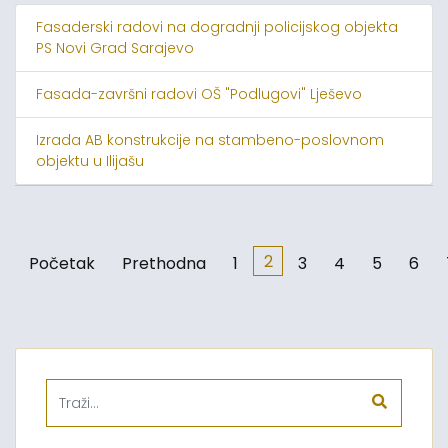
Fasaderski radovi na dogradnji policijskog objekta
PS Novi Grad Sarajevo
Fasada-završni radovi OŠ "Podlugovi" Lješevo
Izrada AB konstrukcije na stambeno-poslovnom
objektu u Ilijašu
2
Početak
Prethodna
1
3
4
5
6