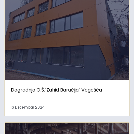
Dogradnja O.Š."Zahid Baručija" Vogošća
16 Decembar 2024