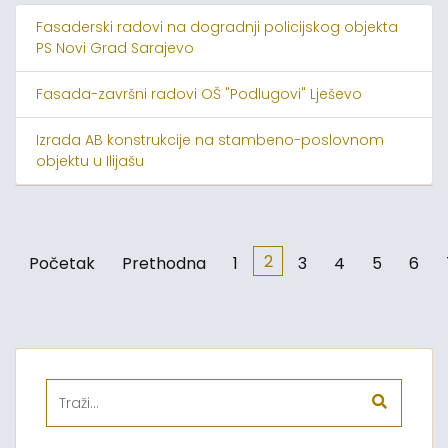
Fasaderski radovi na dogradnji policijskog objekta
PS Novi Grad Sarajevo
Fasada-završni radovi OŠ "Podlugovi" Lješevo
Izrada AB konstrukcije na stambeno-poslovnom
objektu u Ilijašu
2
Početak
Prethodna
1
3
4
5
6