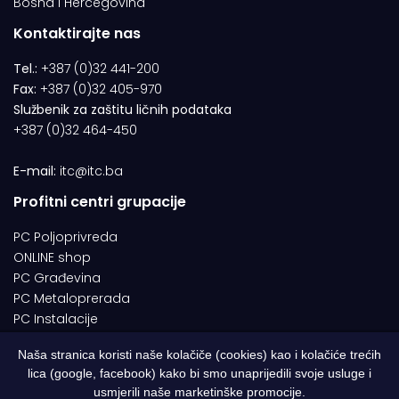
Bosna i Hercegovina
Kontaktirajte nas
Tel.:
+387 (0)32 441-200
Fax:
+387 (0)32 405-970
Službenik za zaštitu ličnih podataka
+387 (0)32 464-450
E-mail:
itc@itc.ba
Profitni centri grupacije
PC Poljoprivreda
ONLINE shop
PC Građevina
PC Metaloprerada
PC Instalacije
Naša stranica koristi naše kolačiče (cookies) kao i kolačiće trećih
lica (google, facebook) kako bi smo unaprijedili svoje usluge i
© 1994-2026 | ITC d.o.o. Zenica. Sva prava pridržana | Designed by
usmjerili naše marketinške promocije.