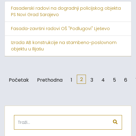
Fasaderski radovi na dogradnji policijskog objekta
PS Novi Grad Sarajevo
Fasada-završni radovi OŠ "Podlugovi" Lješevo
Izrada AB konstrukcije na stambeno-poslovnom
objektu u Ilijašu
2
Početak
Prethodna
1
3
4
5
6