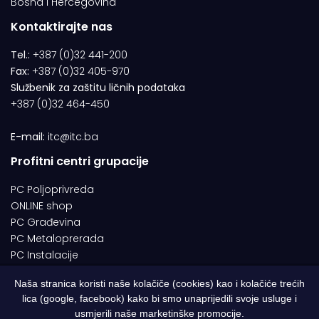
Bosna i Hercegovina
Kontaktirajte nas
Tel.:
+387 (0)32 441-200
Fax:
+387 (0)32 405-970
Službenik za zaštitu ličnih podataka
+387 (0)32 464-450
E-mail:
itc@itc.ba
Profitni centri grupacije
PC Poljoprivreda
ONLINE shop
PC Građevina
PC Metaloprerada
PC Instalacije
Naša stranica koristi naše kolačiče (cookies) kao i kolačiće trećih
lica (google, facebook) kako bi smo unaprijedili svoje usluge i
© 1994-2026 | ITC d.o.o. Zenica. Sva prava pridržana | Designed by
usmjerili naše marketinške promocije.