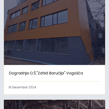
Dogradnja O.Š."Zahid Baručija" Vogošća
16 Decembar 2024