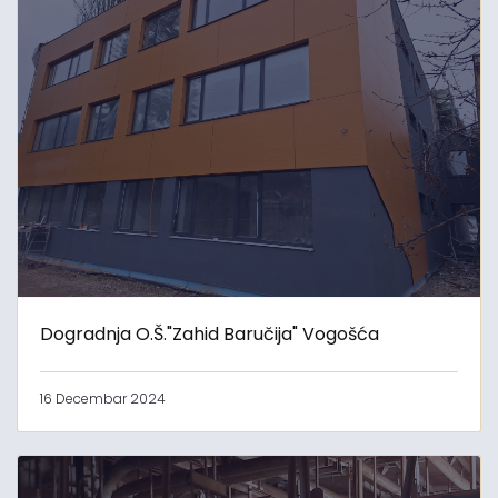
Dogradnja O.Š."Zahid Baručija" Vogošća
16 Decembar 2024