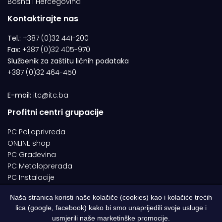
Bosna i Hercegovina
Kontaktirajte nas
Tel.:
+387 (0)32 441-200
Fax:
+387 (0)32 405-970
Službenik za zaštitu ličnih podataka
+387 (0)32 464-450
E-mail:
itc@itc.ba
Profitni centri grupacije
PC Poljoprivreda
ONLINE shop
PC Građevina
PC Metaloprerada
PC Instalacije
Naša stranica koristi naše kolačiče (cookies) kao i kolačiće trećih
lica (google, facebook) kako bi smo unaprijedili svoje usluge i
© 1994-2026 | ITC d.o.o. Zenica. Sva prava pridržana | Designed by
usmjerili naše marketinške promocije.