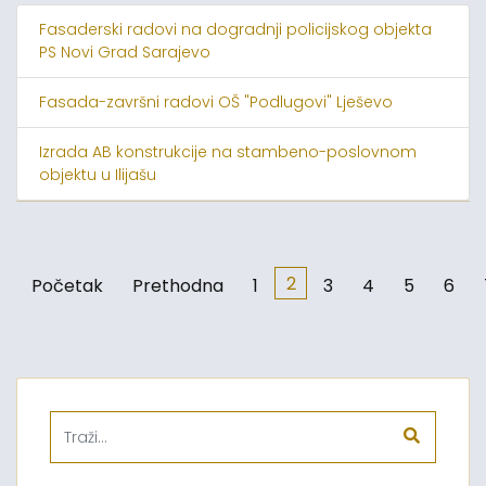
Fasaderski radovi na dogradnji policijskog objekta
PS Novi Grad Sarajevo
Fasada-završni radovi OŠ "Podlugovi" Lješevo
Izrada AB konstrukcije na stambeno-poslovnom
objektu u Ilijašu
2
Početak
Prethodna
1
3
4
5
6