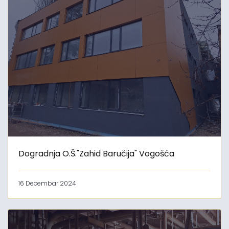
Dogradnja O.Š."Zahid Baručija" Vogošća
16 Decembar 2024