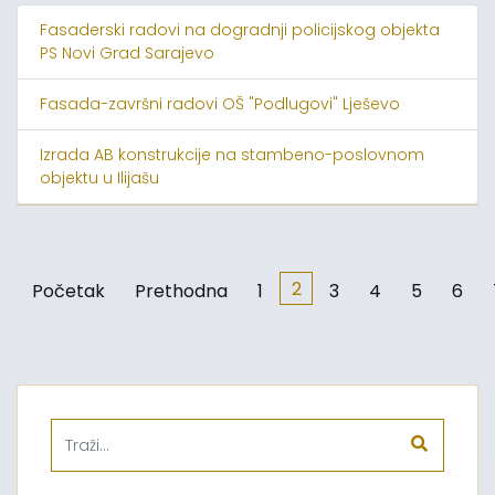
Fasaderski radovi na dogradnji policijskog objekta
PS Novi Grad Sarajevo
Fasada-završni radovi OŠ "Podlugovi" Lješevo
Izrada AB konstrukcije na stambeno-poslovnom
objektu u Ilijašu
2
Početak
Prethodna
1
3
4
5
6