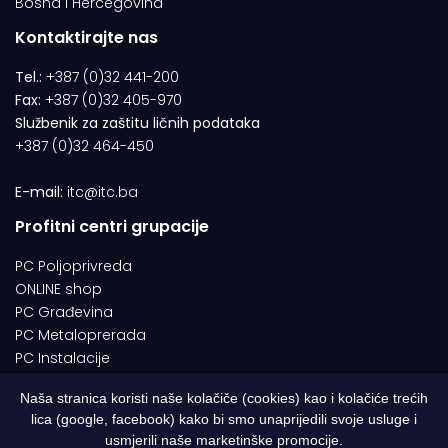
Bosna i Hercegovina
Kontaktirajte nas
Tel.:
+387 (0)32 441-200
Fax:
+387 (0)32 405-970
Službenik za zaštitu ličnih podataka
+387 (0)32 464-450
E-mail:
itc@itc.ba
Profitni centri grupacije
PC Poljoprivreda
ONLINE shop
PC Građevina
PC Metaloprerada
PC Instalacije
Naša stranica koristi naše kolačiče (cookies) kao i kolačiće trećih
lica (google, facebook) kako bi smo unaprijedili svoje usluge i
© 1994-2026 | ITC d.o.o. Zenica. Sva prava pridržana | Designed by
usmjerili naše marketinške promocije.