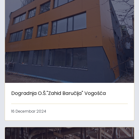
Dogradnja O.Š."Zahid Baručija" Vogošća
16 Decembar 2024