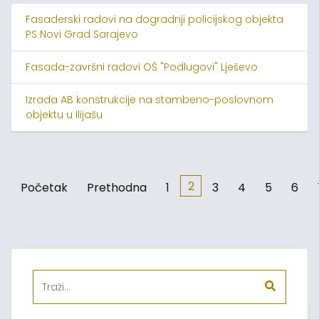
Fasaderski radovi na dogradnji policijskog objekta
PS Novi Grad Sarajevo
Fasada-završni radovi OŠ "Podlugovi" Lješevo
Izrada AB konstrukcije na stambeno-poslovnom
objektu u Ilijašu
2
Početak
Prethodna
1
3
4
5
6