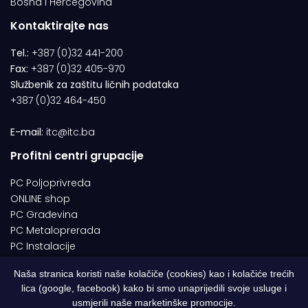
Bosna i Hercegovina
Kontaktirajte nas
Tel.:
+387 (0)32 441-200
Fax:
+387 (0)32 405-970
Službenik za zaštitu ličnih podataka
+387 (0)32 464-450
E-mail:
itc@itc.ba
Profitni centri grupacije
PC Poljoprivreda
ONLINE shop
PC Građevina
PC Metaloprerada
PC Instalacije
Naša stranica koristi naše kolačiče (cookies) kao i kolačiće trećih
lica (google, facebook) kako bi smo unaprijedili svoje usluge i
© 1994-2026 | ITC d.o.o. Zenica. Sva prava pridržana | Designed by
usmjerili naše marketinške promocije.