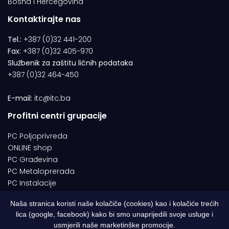
Bosna i Hercegovina
Kontaktirajte nas
Tel.:
+387 (0)32 441-200
Fax:
+387 (0)32 405-970
Službenik za zaštitu ličnih podataka
+387 (0)32 464-450
E-mail:
itc@itc.ba
Profitni centri grupacije
PC Poljoprivreda
ONLINE shop
PC Građevina
PC Metaloprerada
PC Instalacije
Naša stranica koristi naše kolačiče (cookies) kao i kolačiće trećih
lica (google, facebook) kako bi smo unaprijedili svoje usluge i
© 1994-2026 | ITC d.o.o. Zenica. Sva prava pridržana | Designed by
usmjerili naše marketinške promocije.