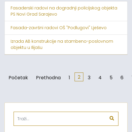
Fasaderski radovi na dogradnji policijskog objekta
PS Novi Grad Sarajevo
Fasada-završni radovi OŠ "Podlugovi" Lješevo
Izrada AB konstrukcije na stambeno-poslovnom
objektu u Ilijašu
2
Početak
Prethodna
1
3
4
5
6