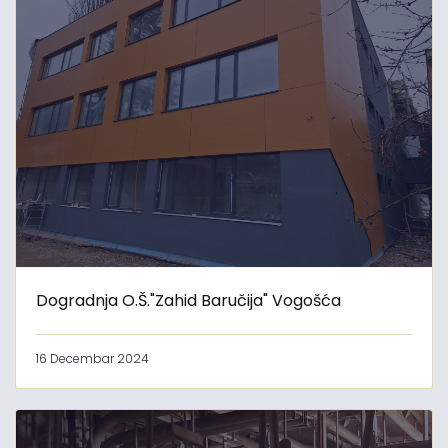
Dogradnja O.Š."Zahid Baručija" Vogošća
16 Decembar 2024